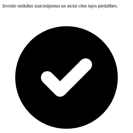
Izveido unikālus izaicinājumus un aicini citus tajos piedalīties.