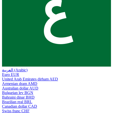
ع
العربية (Arabic)
Euro
EUR
United Arab Emirates dirham
AED
Armenian dram
AMD
Australian dollar
AUD
Bulgarian lev
BGN
Bahraini dinar
BHD
Brazilian real
BRL
Canadian dollar
CAD
Swiss franc
CHF