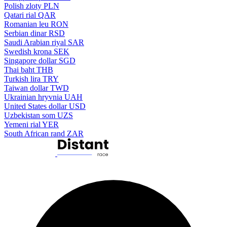
Polish zloty
PLN
Qatari rial
QAR
Romanian leu
RON
Serbian dinar
RSD
Saudi Arabian riyal
SAR
Swedish krona
SEK
Singapore dollar
SGD
Thai baht
THB
Turkish lira
TRY
Taiwan dollar
TWD
Ukrainian hryvnia
UAH
United States dollar
USD
Uzbekistan som
UZS
Yemeni rial
YER
South African rand
ZAR