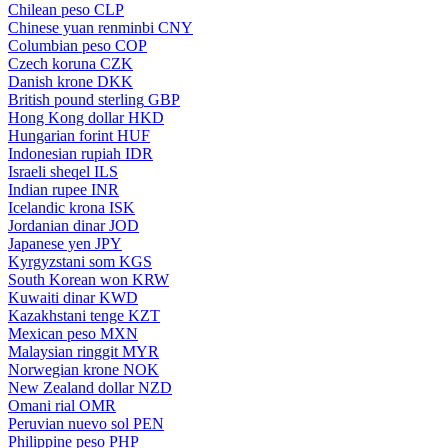
Chilean peso
CLP
Chinese yuan renminbi
CNY
Columbian peso
COP
Czech koruna
CZK
Danish krone
DKK
British pound sterling
GBP
Hong Kong dollar
HKD
Hungarian forint
HUF
Indonesian rupiah
IDR
Israeli sheqel
ILS
Indian rupee
INR
Icelandic krona
ISK
Jordanian dinar
JOD
Japanese yen
JPY
Kyrgyzstani som
KGS
South Korean won
KRW
Kuwaiti dinar
KWD
Kazakhstani tenge
KZT
Mexican peso
MXN
Malaysian ringgit
MYR
Norwegian krone
NOK
New Zealand dollar
NZD
Omani rial
OMR
Peruvian nuevo sol
PEN
Philippine peso
PHP