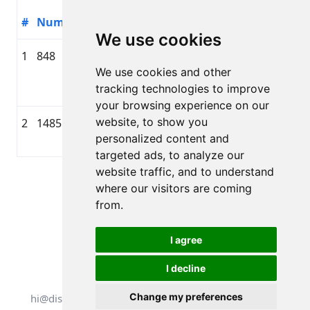
#
Numurs
Dalībnieks
Valsts
Gads
Komanda
We use cookies
1
848
Paula
🇱🇻
2006
Riteņvasara
Patrīcija
We use cookies and other
LAT
Tilko
tracking technologies to improve
your browsing experience on our
website, to show you
2
1485
Karīna
🇱🇻
2005
mammadaba
personalized content and
Bernāne
LAT
targeted ads, to analyze our
website traffic, and to understand
Lapa 1 no 1
where our visitors are coming
Kopā 2 Rezultāti
from.
I agree
I decline
Visas tiesības aizsargātas. DistantRace
Change my preferences
hi@distantrace.com
+371 25425987