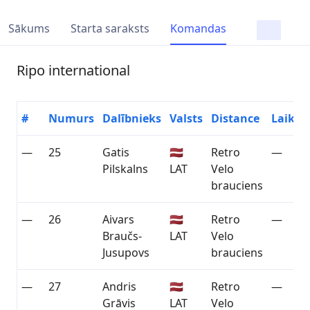
Sākums
Starta saraksts
Komandas
Ripo international
#
Numurs
Dalībnieks
Valsts
Distance
Laiks
—
25
Gatis
🇱🇻
Retro
—
Pilskalns
LAT
Velo
brauciens
—
26
Aivars
🇱🇻
Retro
—
Braučs-
LAT
Velo
Jusupovs
brauciens
—
27
Andris
🇱🇻
Retro
—
Grāvis
LAT
Velo