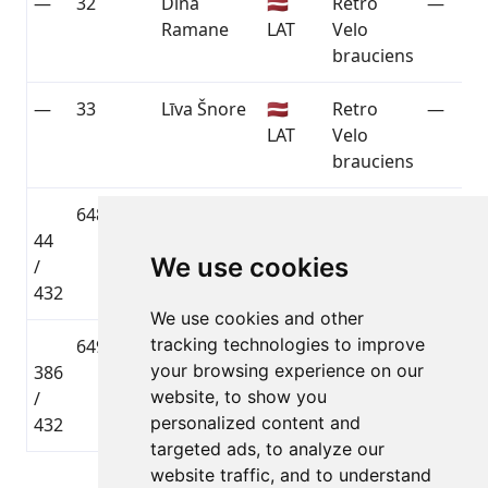
—
32
Dina
🇱🇻
Retro
—
Ramane
LAT
Velo
brauciens
—
33
Līva Šnore
🇱🇻
Retro
—
LAT
Velo
brauciens
648
Nauris
🇱🇻
Kalnu
44
Rags
LAT
divriteņu
01:40:0
We use cookies
/
brauciens
432
We use cookies and other
tracking technologies to improve
649
Vladislavs
🇱🇻
Kalnu
your browsing experience on our
386
Hliboiko
LAT
divriteņu
02:35:2
website, to show you
/
brauciens
personalized content and
432
targeted ads, to analyze our
website traffic, and to understand