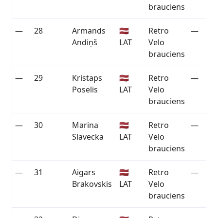
brauciens
—
28
Armands
🇱🇻
Retro
—
Andiņš
LAT
Velo
brauciens
—
29
Kristaps
🇱🇻
Retro
—
Poselis
LAT
Velo
brauciens
—
30
Marina
🇱🇻
Retro
—
Slavecka
LAT
Velo
brauciens
—
31
Aigars
🇱🇻
Retro
—
Brakovskis
LAT
Velo
brauciens