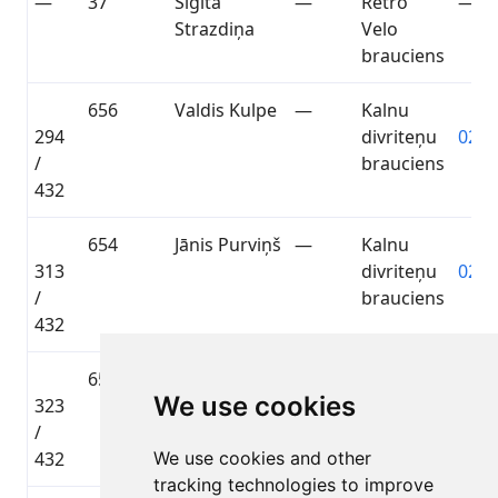
—
37
Sigita
—
Retro
—
Strazdiņa
Velo
brauciens
656
Valdis Kulpe
—
Kalnu
294
divriteņu
02:1
/
brauciens
432
654
Jānis Purviņš
—
Kalnu
313
divriteņu
02:1
/
brauciens
432
655
Dainis
—
Kalnu
We use cookies
323
Hohbergs
divriteņu
02:2
/
brauciens
432
We use cookies and other
tracking technologies to improve