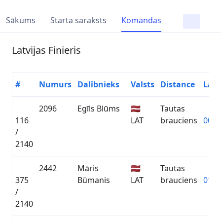
Sākums
Starta saraksts
Komandas
Latvijas Finieris
#
Numurs
Dalībnieks
Valsts
Distance
Laik
2096
Egīls Blūms
🇱🇻
Tautas
116
LAT
brauciens
00:5
/
2140
2442
Māris
🇱🇻
Tautas
375
Būmanis
LAT
brauciens
01:0
/
2140