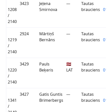
3423
Jeļena
—
Tautas
1208
Smirnova
brauciens
01:2
/
2140
2924
Mārtiņš
—
Tautas
1219
Bernāns
brauciens
01:2
/
2140
3429
Pauls
🇱🇻
Tautas
1220
Beķeris
LAT
brauciens
01:2
/
2140
3427
Gatis Guntis
—
Tautas
1341
Brimerbergs
brauciens
01:2
/