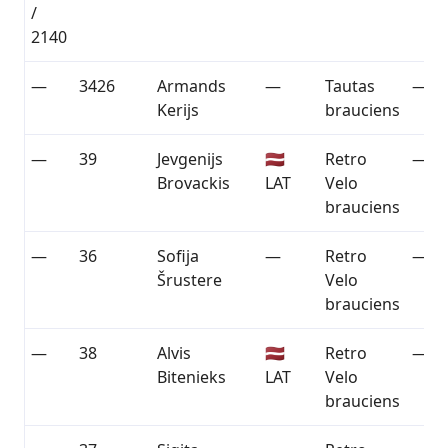
/
2140
—
3426
Armands
—
Tautas
—
Kerijs
brauciens
—
39
Jevgenijs
🇱🇻
Retro
—
Brovackis
LAT
Velo
brauciens
—
36
Sofija
—
Retro
—
Šrustere
Velo
brauciens
—
38
Alvis
🇱🇻
Retro
—
Bitenieks
LAT
Velo
brauciens