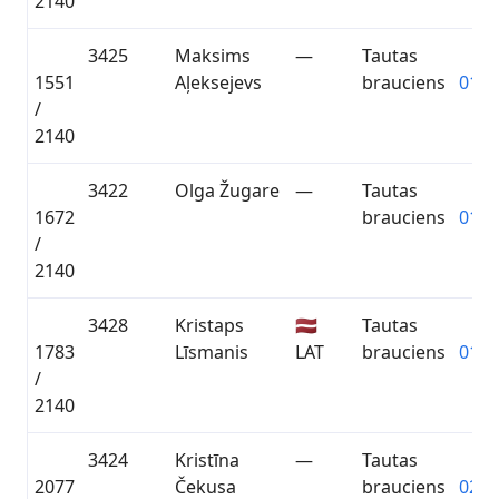
2140
3425
Maksims
—
Tautas
1551
Aļeksejevs
brauciens
01:3
/
2140
3422
Olga Žugare
—
Tautas
1672
brauciens
01:3
/
2140
3428
Kristaps
🇱🇻
Tautas
1783
Līsmanis
LAT
brauciens
01:4
/
2140
3424
Kristīna
—
Tautas
2077
Čekusa
brauciens
02:0