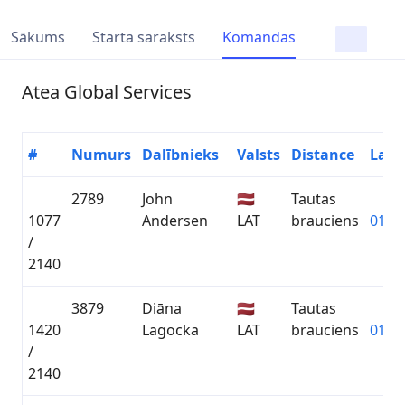
Sākums
Starta saraksts
Komandas
Atea Global Services
#
Numurs
Dalībnieks
Valsts
Distance
Laik
2789
John
🇱🇻
Tautas
1077
Andersen
LAT
brauciens
01:21
/
2140
3879
Diāna
🇱🇻
Tautas
1420
Lagocka
LAT
brauciens
01:30
/
2140