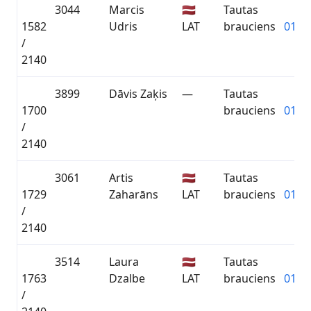
3044
Marcis
🇱🇻
Tautas
1582
Udris
LAT
brauciens
01:36
/
2140
3899
Dāvis Zaķis
—
Tautas
1700
brauciens
01:40
/
2140
3061
Artis
🇱🇻
Tautas
1729
Zaharāns
LAT
brauciens
01:42
/
2140
3514
Laura
🇱🇻
Tautas
1763
Dzalbe
LAT
brauciens
01:43
/