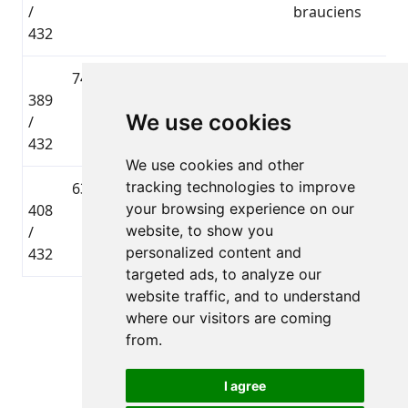
/
brauciens
432
744
Ingus
🇱🇻
Kalnu
389
Jansons
LAT
divriteņu
02:36
We use cookies
/
brauciens
432
We use cookies and other
tracking technologies to improve
630
Matīss
—
Kalnu
your browsing experience on our
408
jansons
divriteņu
02:42
website, to show you
/
brauciens
personalized content and
432
targeted ads, to analyze our
website traffic, and to understand
Lapa 1 no 1
where our visitors are coming
Kopā 12 Dalībnieki
from.
I agree