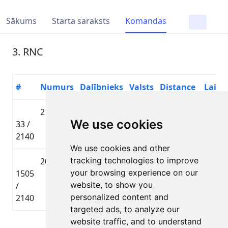
Sākums
Starta saraksts
Komandas
3. RNC
#
Numurs
Dalībnieks
Valsts
Distance
Laiks
2196
Sandris
🇱🇻
Tautas
We use cookies
33 /
Šika
LAT
brauciens
00:53:
2140
We use cookies and other
tracking technologies to improve
2056
Mārtiņš
🇱🇻
Tautas
your browsing experience on our
1505
Ranka
LAT
brauciens
01:33:
website, to show you
/
personalized content and
2140
targeted ads, to analyze our
website traffic, and to understand