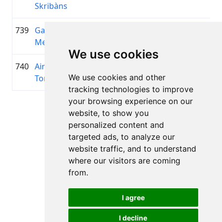
Skribàns
739
Gabriele
1984
01:12:21.5
—
+00:19:16.2
Meneghel
We use cookies
740
Ainārs
1963
01:12:23.7
—
+00:19:18.2
We use cookies and other
Tomsons
tracking technologies to improve
your browsing experience on our
Lapa 1 no 1
website, to show you
Kopā 11 Rezultāti
personalized content and
targeted ads, to analyze our
website traffic, and to understand
where our visitors are coming
Atpakaļ uz rezultātiem
from.
I agree
I decline
Visas tiesības aizsargātas. DistantRace