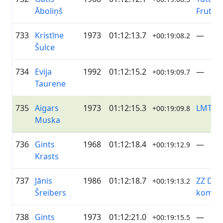
Āboliņš
Frutti
733
Kristīne
1973
01:12:13.7
—
+00:19:08.2
Šulce
734
Evija
1992
01:12:15.2
—
+00:19:09.7
Taurene
735
Aigars
1973
01:12:15.3
LMT
+00:19:09.8
Muska
736
Gints
1968
01:12:18.4
—
+00:19:12.9
Krasts
737
Jānis
1986
01:12:18.7
ZZ Dat
+00:19:13.2
Šreibers
koman
738
Gints
1973
01:12:21.0
—
+00:19:15.5