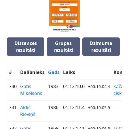
Distances
Grupas
Dzimuma
rezultāti
rezultāti
rezultāti
#
Dalībnieks
Gads
Laiks
Koma
730
Gatis
1983
01:12:10.0
kačā
+00:19:04.4
Miķelsons
cisku!
731
Aldis
1986
01:12:11.4
—
+00:19:05.9
Rieviņš
732
Gatis
1968
01:12:12.1
Tutti
+00:19:06.5