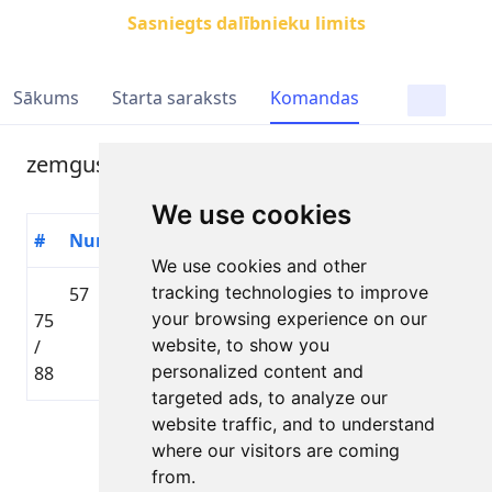
Sasniegts dalībnieku limits
Sākums
Starta saraksts
Komandas
zemguss
We use cookies
#
Numurs
Dalībnieks
Valsts
Distance
Laiks
We use cookies and other
tracking technologies to improve
57
Ervīns
🇱🇻
TOYOTA
your browsing experience on our
75
Lasmanis
LAT
GRAVEL
02:28:42
website, to show you
/
DISTANCE
personalized content and
88
targeted ads, to analyze our
website traffic, and to understand
Lapa 1 no 1
where our visitors are coming
Kopā 1 Dalībnieks
from.