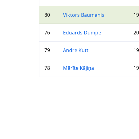
80
Viktors Baumanis
19
76
Eduards Dumpe
20
79
Andre Kutt
19
78
Mārīte Kājiņa
19