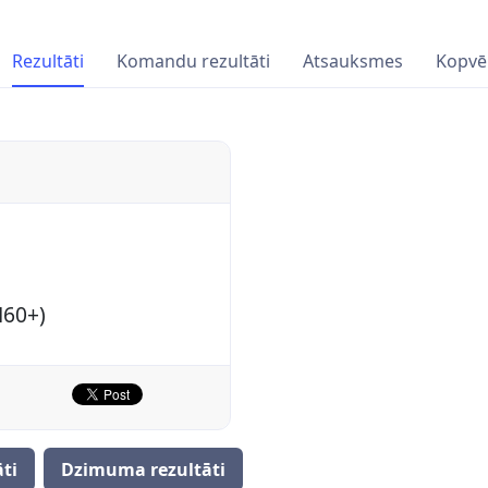
Rezultāti
Komandu rezultāti
Atsauksmes
Kopvē
M60+)
ti
Dzimuma rezultāti