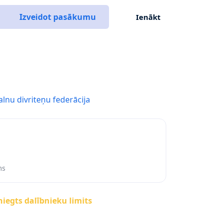
Izveidot pasākumu
Ienākt
alnu divriteņu federācija
ms
iegts dalībnieku limits