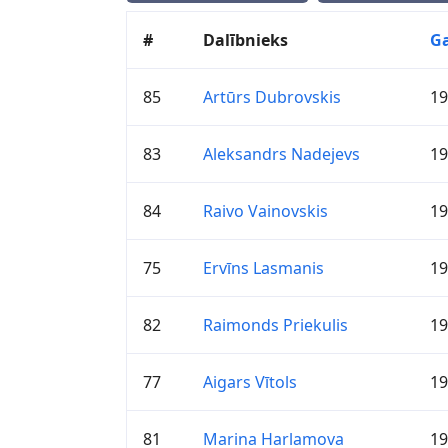
#
Dalībnieks
G
85
Artūrs Dubrovskis
19
83
Aleksandrs Nadejevs
19
84
Raivo Vainovskis
19
75
Ervīns Lasmanis
19
82
Raimonds Priekulis
19
77
Aigars Vītols
19
81
Marina Harlamova
19