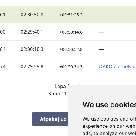
61
02:30:50.8
—
+00:51:25.3
00
02:29:40.1
—
+00:50:14.6
84
02:30:18.3
—
+00:50:52.8
74
02:29:59.8
DAKO Ziemeļvi
+00:50:34.3
Lapa 1 no 1
Kopā 11 Rezultāti
We use cookie
Atpakaļ uz rezultātiem
We use cookies and oth
experience on our webs
ads, to analyze our web