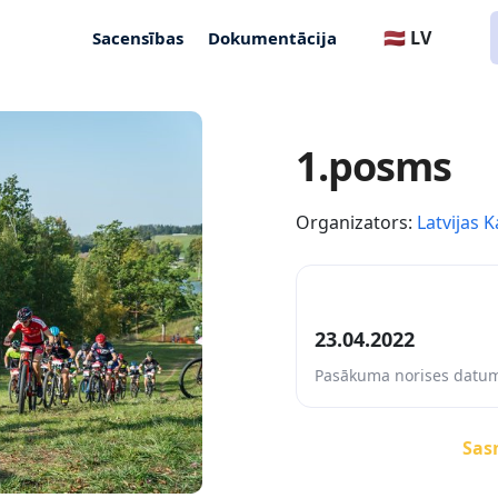
🇱🇻 LV
Sacensības
Dokumentācija
1.posms
Organizators:
Latvijas K
23.04.2022
Pasākuma norises datu
Sasn