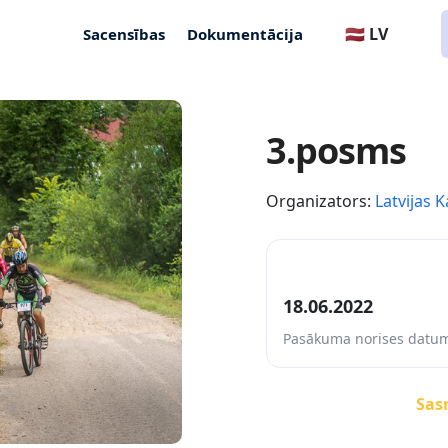
🇱🇻 LV
Sacensības
Dokumentācija
3.posms
Organizators:
Latvijas K
18.06.2022
Pasākuma norises datu
Sasn