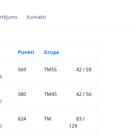
rtējums
Kontakti
Punkti
Grupa
569
TM55
42 / 59
4
580
TM45
42 / 56
7
624
TM
83 /
9
129