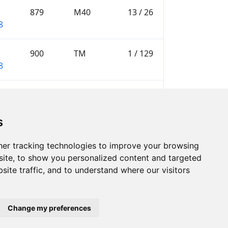
879
M40
13 / 26
8
900
TM
1 / 129
8
—
W30
—
s
er tracking technologies to improve your browsing
ite, to show you personalized content and targeted
site traffic, and to understand where our visitors
Change my preferences