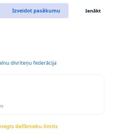
Izveidot pasākumu
Ienākt
alnu divriteņu federācija
ms
iegts dalībnieku limits