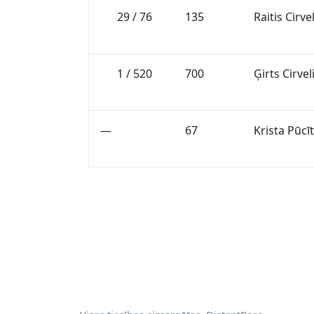
29 / 76
135
Raitis Cirvel
1 / 520
700
Ģirts Cirvel
—
67
Krista Pūcī