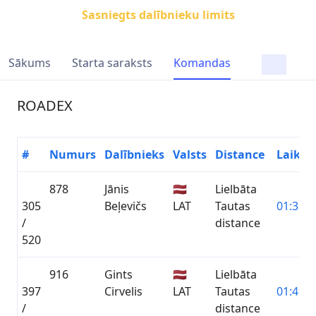
Sasniegts dalībnieku limits
Sākums
Starta saraksts
Komandas
ROADEX
#
Numurs
Dalībnieks
Valsts
Distance
Laiks
878
Jānis
🇱🇻
Lielbāta
305
Beļevičs
LAT
Tautas
01:39:5
/
distance
520
916
Gints
🇱🇻
Lielbāta
397
Cirvelis
LAT
Tautas
01:49:3
/
distance