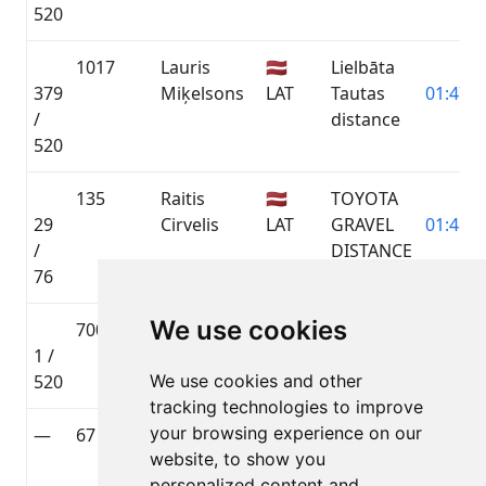
520
1017
Lauris
🇱🇻
Lielbāta
379
Miķelsons
LAT
Tautas
01:47:3
/
distance
520
135
Raitis
🇱🇻
TOYOTA
29
Cirvelis
LAT
GRAVEL
01:48:5
/
DISTANCE
76
We use cookies
700
Ģirts
🇱🇻
Lielbāta
1 /
Cirvelis
LAT
Tautas
01:09:1
520
We use cookies and other
distance
tracking technologies to improve
your browsing experience on our
—
67
Krista
🇱🇻
TOYOTA
—
website, to show you
Pūcīte
LAT
GRAVEL
personalized content and