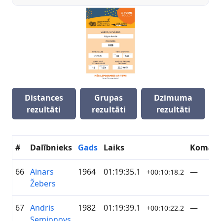
Distances
Grupas
Dzimuma
rezultāti
rezultāti
rezultāti
#
Dalībnieks
Gads
Laiks
Koman
66
Ainars
1964
01:19:35.1
—
+00:10:18.2
Žebers
67
Andris
1982
01:19:39.1
—
+00:10:22.2
Semjonovs