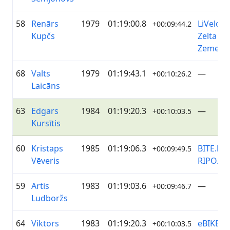
58
Renārs
1979
01:19:00.8
LiVelo /
+00:09:44.2
Kupčs
Zelta
Zeme
68
Valts
1979
01:19:43.1
—
+00:10:26.2
Laicāns
63
Edgars
1984
01:19:20.3
—
+00:10:03.5
Kursītis
60
Kristaps
1985
01:19:06.3
BITE.lv /
+00:09:49.5
Vēveris
RIPO.lv
59
Artis
1983
01:19:03.6
—
+00:09:46.7
Ludboržs
64
Viktors
1983
01:19:20.3
eBIKE
+00:10:03.5