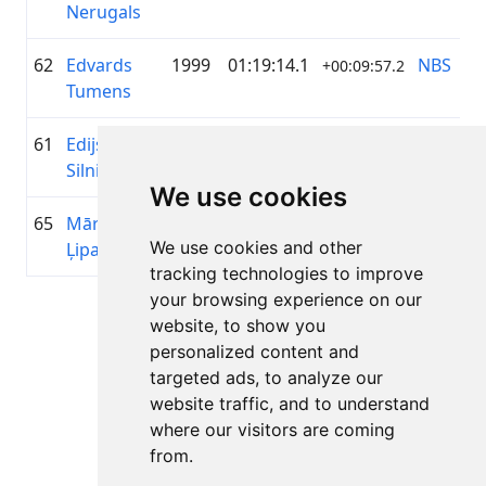
Nerugals
62
Edvards
1999
01:19:14.1
NBS
+00:09:57.2
Tumens
61
Edijs
1992
01:19:10.6
MTB
+00:09:53.7
Silnieks
Grobiņa
We use cookies
65
Mārtiņš
1998
01:19:34.8
elpo
+00:10:18.2
We use cookies and other
Ļipatovs
tracking technologies to improve
your browsing experience on our
Lapa 1 no 1
website, to show you
Kopā 11 Rezultāti
personalized content and
targeted ads, to analyze our
website traffic, and to understand
where our visitors are coming
Atpakaļ uz rezultātiem
from.