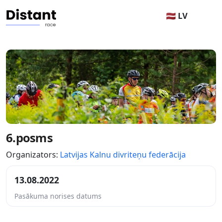
🇱🇻 LV
6.posms
Organizators:
Latvijas Kalnu divriteņu federācija
13.08.2022
Pasākuma norises datums