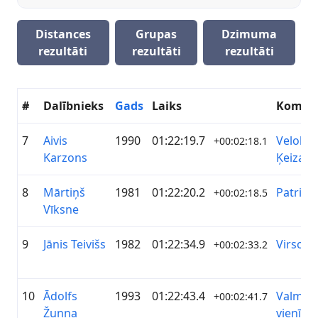
Distances
Grupas
Dzimuma
rezultāti
rezultāti
rezultāti
#
Dalībnieks
Gads
Laiks
Koman
7
Aivis
1990
01:22:19.7
Velohoo
+00:02:18.1
Karzons
Ķeizari-
8
Mārtiņš
1981
01:22:20.2
Patria 
+00:02:18.5
Vīksne
9
Jānis Teivišs
1982
01:22:34.9
Virsot
+00:02:33.2
10
Ādolfs
1993
01:22:43.4
Valmier
+00:02:41.7
Žunna
vienība