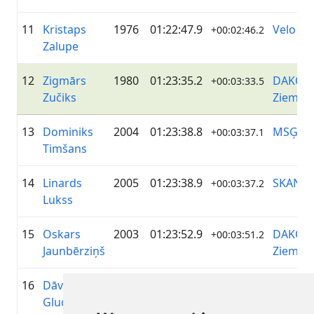
11
Kristaps
1976
01:22:47.9
Velo kl
+00:02:46.2
Zalupe
12
Zigmārs
1980
01:23:35.2
DAKO
+00:03:33.5
Zučiks
Ziemeļ
13
Dominiks
2004
01:23:38.8
MSĢ
+00:03:37.1
Timšans
14
Linards
2005
01:23:38.9
SKANST
+00:03:37.2
Lukss
15
Oskars
2003
01:23:52.9
DAKO
+00:03:51.2
Jaunbērziņš
Ziemeļ
16
Dāvis
2005
01:24:58.2
—
+00:04:56.5
Gludavs