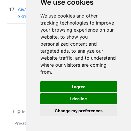
We use cookies
17
Aivars
1989
01:24:59.7
Velopro
+00:04:58.6
We use cookies and other
Skridulis
tracking technologies to improve
your browsing experience on our
Lapa 1 no 1
website, to show you
Kopā 11 Rezultāti
personalized content and
targeted ads, to analyze our
website traffic, and to understand
where our visitors are coming
Atpakaļ uz rezultātiem
from.
I agree
I decline
Visas tiesības aizsargātas. DistantRace
Change my preferences
hi@distantrace.com
+371 25425987
Privātuma politika
Lietošanas noteikumi