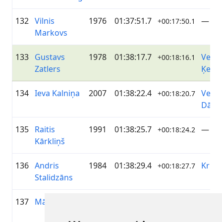
132
Vilnis
1976
01:37:51.7
—
+00:17:50.1
Markovs
133
Gustavs
1978
01:38:17.7
Veloh
+00:18:16.1
Zatlers
Ķeiza
134
Ieva Kalniņa
2007
01:38:22.4
VeloR
+00:18:20.7
Dām
135
Raitis
1991
01:38:25.7
—
+00:18:24.2
Kārkliņš
136
Andris
1984
01:38:29.4
Krimu
+00:18:27.7
Stalidzāns
137
Māris Priede
1975
01:38:35.2
—
+00:18:33.5