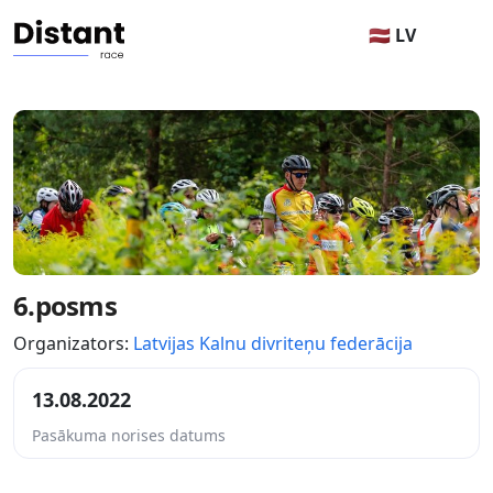
🇱🇻 LV
6.posms
Organizators:
Latvijas Kalnu divriteņu federācija
13.08.2022
Pasākuma norises datums