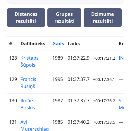
Distances
Grupas
Dzimuma
rezultāti
rezultāti
rezultāti
#
Dalībnieks
Gads
Laiks
Kom
128
Kristaps
1989
01:37:22.9
INTE
+00:17:21.2
Šūpols
129
Francis
1995
01:37:37.7
—
+00:17:36.1
Rusiņš
130
Ilmārs
1987
01:37:37.7
Scarl
+00:17:36.2
Birskis
Movi
131
Avi
1985
01:37:40.2
—
+00:17:38.5
Murerschlag