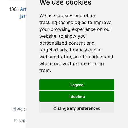
We use cookies
138
Arturs
1983
01:38:45.2
MTB 
+00:18:43.5
We use cookies and other
Jansons
tracking technologies to improve
your browsing experience on our
Lapa 1 no 1
website, to show you
Kopā 11 Rezultāti
personalized content and
targeted ads, to analyze our
website traffic, and to understand
where our visitors are coming
Atpakaļ uz rezultātiem
from.
I agree
I decline
Visas tiesības aizsargātas. DistantRace
Change my preferences
hi@distantrace.com
+371 25425987
Privātuma politika
Lietošanas noteikumi