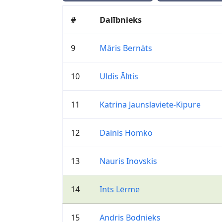
#
Dalībnieks
9
Māris Bernāts
10
Uldis Ālītis
11
Katrina Jaunslaviete-Kipure
12
Dainis Homko
13
Nauris Inovskis
14
Ints Lērme
15
Andris Bodnieks