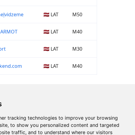
eļvidzeme
🇱🇻 LAT
M50
/MARMOT
🇱🇻 LAT
M40
ort
🇱🇻 LAT
M30
kend.com
🇱🇻 LAT
M40
s
er tracking technologies to improve your browsing
ite, to show you personalized content and targeted
site traffic, and to understand where our visitors