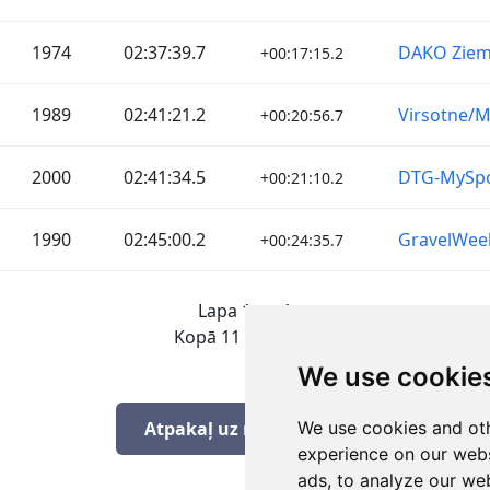
1974
02:37:39.7
DAKO Ziem
+00:17:15.2
1989
02:41:21.2
Virsotne
+00:20:56.7
2000
02:41:34.5
DTG-MySp
+00:21:10.2
1990
02:45:00.2
GravelWee
+00:24:35.7
Lapa 1 no 1
Kopā 11 Rezultāti
We use cookie
Atpakaļ uz rezultātiem
We use cookies and oth
experience on our webs
ads, to analyze our web