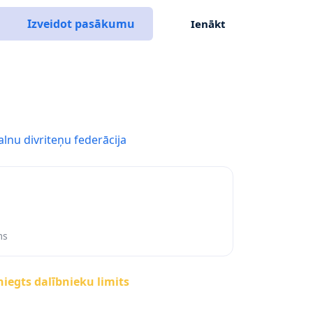
Izveidot pasākumu
Ienākt
alnu divriteņu federācija
ms
iegts dalībnieku limits