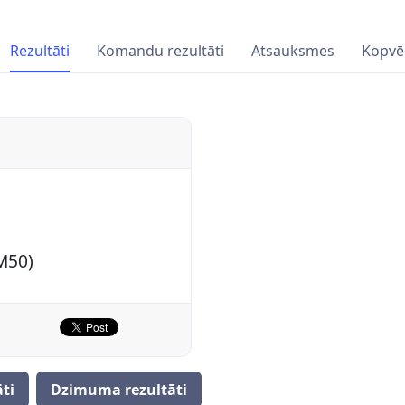
Rezultāti
Komandu rezultāti
Atsauksmes
Kopvē
M50)
ti
Dzimuma rezultāti