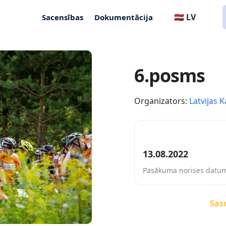
🇱🇻 LV
Sacensības
Dokumentācija
6.posms
Organizators:
Latvijas K
13.08.2022
Pasākuma norises datu
Sasn