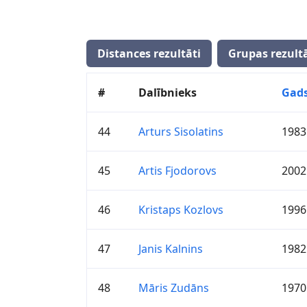
Distances rezultāti
Grupas rezultā
#
Dalībnieks
Gad
44
Arturs Sisolatins
1983
45
Artis Fjodorovs
2002
46
Kristaps Kozlovs
1996
47
Janis Kalnins
1982
48
Māris Zudāns
1970