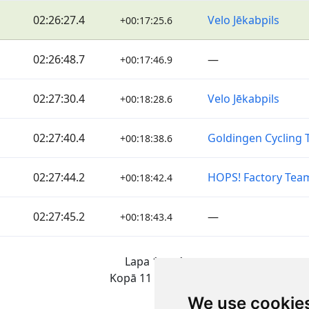
02:26:27.4
Velo Jēkabpils
+00:17:25.6
02:26:48.7
—
+00:17:46.9
02:27:30.4
Velo Jēkabpils
+00:18:28.6
02:27:40.4
Goldingen Cycling
+00:18:38.6
02:27:44.2
HOPS! Factory Tea
+00:18:42.4
02:27:45.2
—
+00:18:43.4
Lapa 1 no 1
Kopā 11 Rezultāti
We use cookie