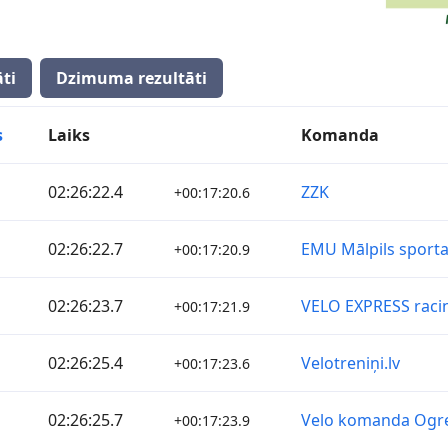
ti
Dzimuma rezultāti
s
Laiks
Komanda
02:26:22.4
ZZK
+00:17:20.6
02:26:22.7
EMU Mālpils sporta
+00:17:20.9
02:26:23.7
VELO EXPRESS raci
+00:17:21.9
02:26:25.4
Velotreniņi.lv
+00:17:23.6
02:26:25.7
Velo komanda Ogr
+00:17:23.9