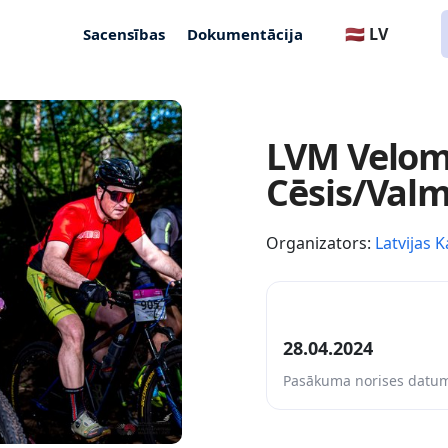
🇱🇻 LV
Sacensības
Dokumentācija
LVM Velom
Cēsis/Valm
Organizators:
Latvijas K
28.04.2024
Pasākuma norises datu