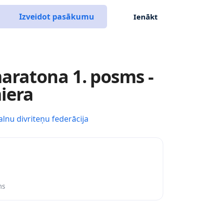
Izveidot pasākumu
Ienākt
aratona 1. posms -
iera
alnu divriteņu federācija
ms