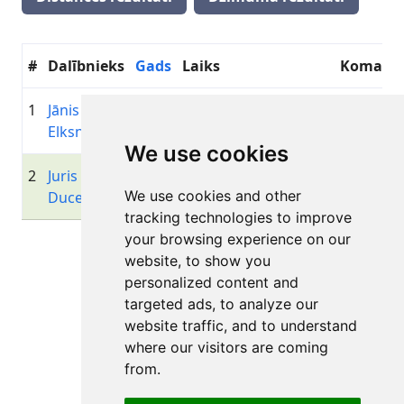
#
Dalībnieks
Gads
Laiks
Komand
1
Jānis
1976
01:46:09.0
—
Sveasko
Elksnis
Baltfor
We use cookies
2
Juris
1969
02:09:58.0
—
+00:23:48.9
We use cookies and other
Ducens
tracking technologies to improve
your browsing experience on our
Lapa 1 no 1
website, to show you
Kopā 2 Rezultāti
personalized content and
targeted ads, to analyze our
website traffic, and to understand
where our visitors are coming
Atpakaļ uz rezultātiem
from.