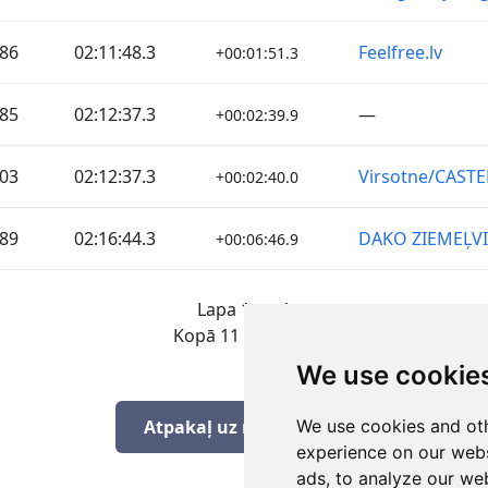
86
02:11:48.3
Feelfree.lv
+00:01:51.3
85
02:12:37.3
—
+00:02:39.9
03
02:12:37.3
Virsotne/CASTE
+00:02:40.0
89
02:16:44.3
DAKO ZIEMEĻV
+00:06:46.9
Lapa 1 no 1
Kopā 11 Rezultāti
We use cookie
We use cookies and oth
Atpakaļ uz rezultātiem
experience on our webs
ads, to analyze our web