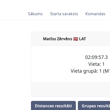
Sākums
Starta saraksts
Komandas
Matīss Zērvēns 🇱🇻 LAT
02:09:57.3
Vieta: 1
Vieta grupā: 1 (M
Distances rezultāti
Grupas rezultā