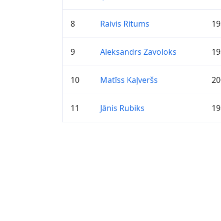
8
Raivis Ritums
19
9
Aleksandrs Zavoloks
19
10
Matīss Kaļveršs
20
11
Jānis Rubiks
19