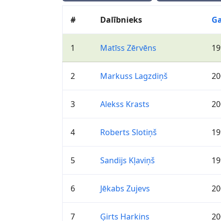
#
Dalībnieks
G
1
Matīss Zērvēns
19
2
Markuss Lagzdiņš
20
3
Alekss Krasts
20
4
Roberts Slotiņš
19
5
Sandijs Kļaviņš
19
6
Jēkabs Zujevs
20
7
Ģirts Harkins
20