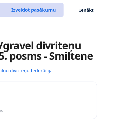
Izveidot pasākumu
Ienākt
gravel divriteņu
. posms - Smiltene
alnu divriteņu federācija
ms