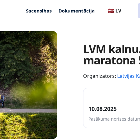
🇱🇻 LV
Sacensības
Dokumentācija
LVM kalnu/
maratona 5
Organizators:
Latvijas K
10.08.2025
Pasākuma norises datu