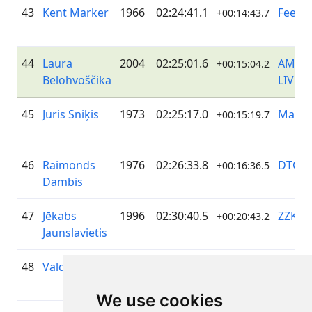
43
Kent Marker
1966
02:24:41.1
Feelfre
+00:14:43.7
44
Laura
2004
02:25:01.6
AMSER
+00:15:04.2
Belohvoščika
LIVEL
45
Juris Sniķis
1973
02:25:17.0
Maxi
+00:15:19.7
46
Raimonds
1976
02:26:33.8
DTG-M
+00:16:36.5
Dambis
47
Jēkabs
1996
02:30:40.5
ZZK AP
+00:20:43.2
Jaunslavietis
48
Valdis Ukins
1974
02:31:47.5
LiVelo 
+00:21:50.2
Zeme
We use cookies