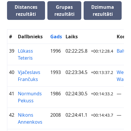
Distances
Grupas
Dzimuma
rezultāti
rezultāti
rezultāti
#
Dalībnieks
Gads
Laiks
Koma
39
Lūkass
1996
02:22:25.8
Baltij
+00:12:28.4
Teteris
40
Vjačeslavs
1993
02:23:34.5
Week
+00:13:37.2
Frančuks
Warri
41
Normunds
1986
02:24:30.5
—
+00:14:33.2
Pekuss
42
Nikons
2008
02:24:41.1
—
+00:14:43.7
Annenkovs