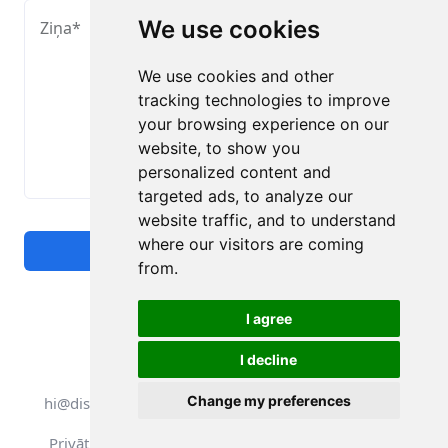
We use cookies
Ziņa
*
We use cookies and other
tracking technologies to improve
your browsing experience on our
website, to show you
personalized content and
targeted ads, to analyze our
website traffic, and to understand
where our visitors are coming
Sūtīt ziņu
from.
I agree
I decline
Visas tiesības aizsargātas. DistantRace
Change my preferences
hi@distantrace.com
+371 25425987
Privātuma politika
Lietošanas noteikumi