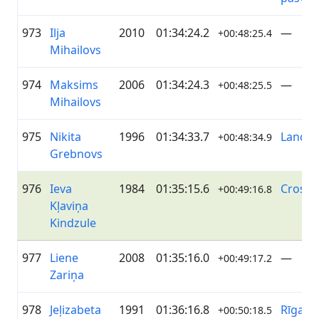
973
Ilja
2010
01:34:24.2
—
+00:48:25.4
Mihailovs
974
Maksims
2006
01:34:24.3
—
+00:48:25.5
Mihailovs
975
Nikita
1996
01:34:33.7
Lande.
+00:48:34.9
Grebnovs
976
Ieva
1984
01:35:15.6
Cross
+00:49:16.8
Kļaviņa
Kindzule
977
Liene
2008
01:35:16.0
—
+00:49:17.2
Zariņa
978
Jeļizabeta
1991
01:36:16.8
Rīgas
+00:50:18.5