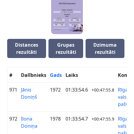
Distances
Grupas
Dzimuma
rezultāti
rezultāti
rezultāti
#
Dalībnieks
Gads
Laiks
Koma
971
Jānis
1972
01:33:54.6
Rīgas
+00:47:55.8
Doniņš
valstsp
pašval
972
Ilona
1978
01:33:54.7
Rīgas
+00:47:55.9
Doniņa
valstsp
pašval