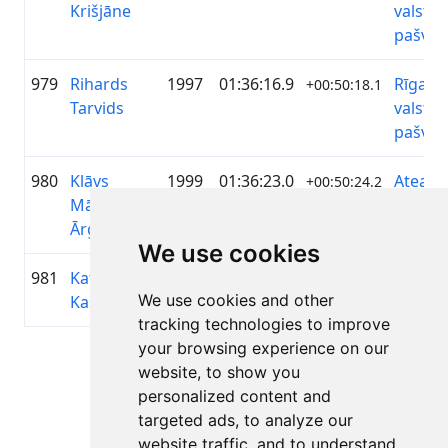
Krišjāne
valstsp
pašval
979
Rihards
1997
01:36:16.9
Rīgas
+00:50:18.1
Tarvids
valstsp
pašval
980
Klāvs
1999
01:36:23.0
Atea G
+00:50:24.2
Mārtiņš
Servic
Ārgals
We use cookies
981
Kate Luīze
2000
01:37:01.5
Rolling
+00:51:02.7
We use cookies and other
Kaša
tracking technologies to improve
your browsing experience on our
Lapa 1 no 1
website, to show you
Kopā 11 Rezultāti
personalized content and
targeted ads, to analyze our
website traffic, and to understand