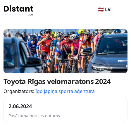
🇱🇻 LV
Toyota Rīgas velomaratons 2024
Organizators:
Igo Japiņa sporta aģentūra
2.06.2024
Pasākuma norises datums