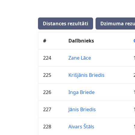
Distances rezultāti
Dzimuma rezu
#
Dalībnieks
224
Zane Lāce
225
Krišjānis Briedis
226
Inga Briede
227
Jānis Briedis
228
Aivars Štāls