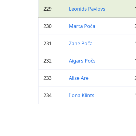
229
Leonids Pavlovs
230
Marta Poča
231
Zane Poča
232
Aigars Počs
233
Alise Are
234
Ilona Klints