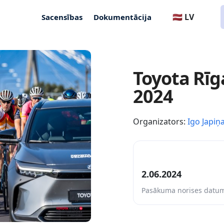
🇱🇻 LV
Sacensības
Dokumentācija
Toyota Rī
2024
Organizators:
Igo Japiņ
2.06.2024
Pasākuma norises datu