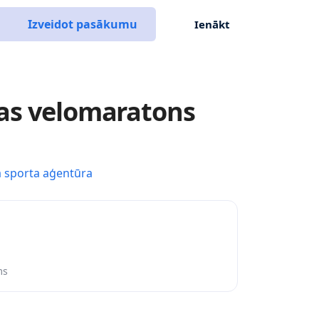
Izveidot pasākumu
Ienākt
gas velomaratons
a sporta aģentūra
ms