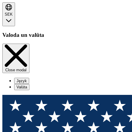
SEK
Valoda un valūta
Close modal
Język
Valūta