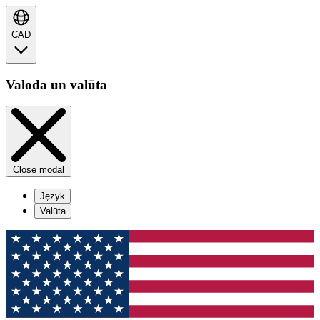
CAD
Valoda un valūta
Close modal
Język
Valūta