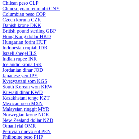
Chilean peso
CLP
Chinese yuan renminbi
CNY
Columbian peso
COP
Czech koruna
CZK
Danish krone
DKK
British pound sterling
GBP
Hong Kong dollar
HKD
Hungarian forint
HUF
Indonesian rupiah
IDR
Israeli sheqel
ILS
Indian rupee
INR
Icelandic krona
ISK
Jordanian dinar
JOD
Japanese yen
JPY
Kyrgyzstani som
KGS
South Korean won
KRW
Kuwaiti dinar
KWD
Kazakhstani tenge
KZT
Mexican peso
MXN
Malaysian ringgit
MYR
Norwegian krone
NOK
New Zealand dollar
NZD
Omani rial
OMR
Peruvian nuevo sol
PEN
Philippine peso
PHP