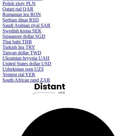
Polish zloty
PLN
Qatari rial
QAR
Romanian leu
RON
Serbian dinar
RSD
Saudi Arabian riyal
SAR
Swedish krona
SEK
Singapore dollar
SGD
Thai baht
THB
Turkish lira
TRY
Taiwan dollar
TWD
Ukrainian hryvnia
UAH
United States dollar
USD
Uzbekistan som
UZS
Yemeni rial
YER
South African rand
ZAR