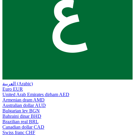
ع
العربية (Arabic)
Euro
EUR
United Arab Emirates dirham
AED
Armenian dram
AMD
Australian dollar
AUD
Bulgarian lev
BGN
Bahraini dinar
BHD
Brazilian real
BRL
Canadian dollar
CAD
Swiss franc
CHF