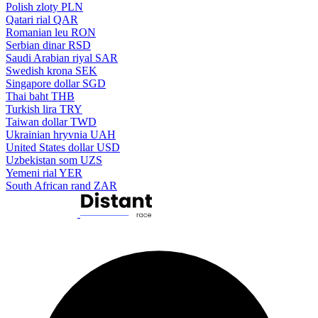
Polish zloty
PLN
Qatari rial
QAR
Romanian leu
RON
Serbian dinar
RSD
Saudi Arabian riyal
SAR
Swedish krona
SEK
Singapore dollar
SGD
Thai baht
THB
Turkish lira
TRY
Taiwan dollar
TWD
Ukrainian hryvnia
UAH
United States dollar
USD
Uzbekistan som
UZS
Yemeni rial
YER
South African rand
ZAR