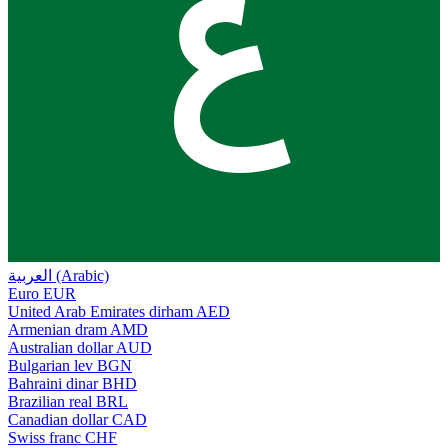
ع
العربية (Arabic)
Euro
EUR
United Arab Emirates dirham
AED
Armenian dram
AMD
Australian dollar
AUD
Bulgarian lev
BGN
Bahraini dinar
BHD
Brazilian real
BRL
Canadian dollar
CAD
Swiss franc
CHF