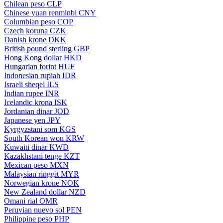
Chilean peso
CLP
Chinese yuan renminbi
CNY
Columbian peso
COP
Czech koruna
CZK
Danish krone
DKK
British pound sterling
GBP
Hong Kong dollar
HKD
Hungarian forint
HUF
Indonesian rupiah
IDR
Israeli sheqel
ILS
Indian rupee
INR
Icelandic krona
ISK
Jordanian dinar
JOD
Japanese yen
JPY
Kyrgyzstani som
KGS
South Korean won
KRW
Kuwaiti dinar
KWD
Kazakhstani tenge
KZT
Mexican peso
MXN
Malaysian ringgit
MYR
Norwegian krone
NOK
New Zealand dollar
NZD
Omani rial
OMR
Peruvian nuevo sol
PEN
Philippine peso
PHP