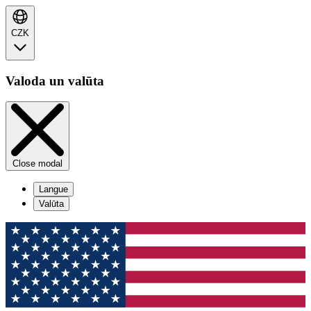
CZK
Valoda un valūta
Close modal
Langue
Valūta