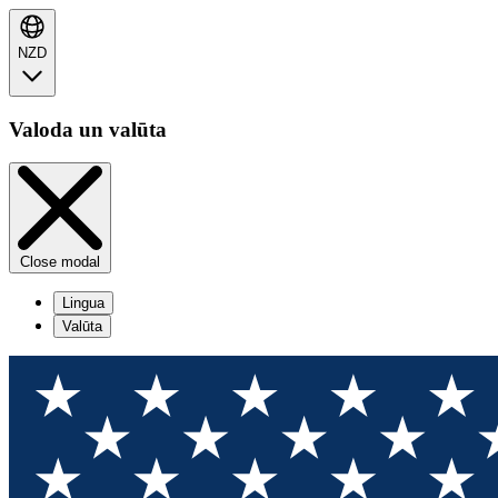
NZD
Valoda un valūta
Close modal
Lingua
Valūta