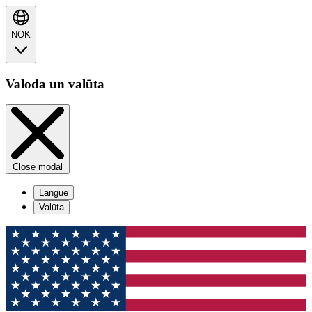
NOK
Valoda un valūta
Close modal
Langue
Valūta