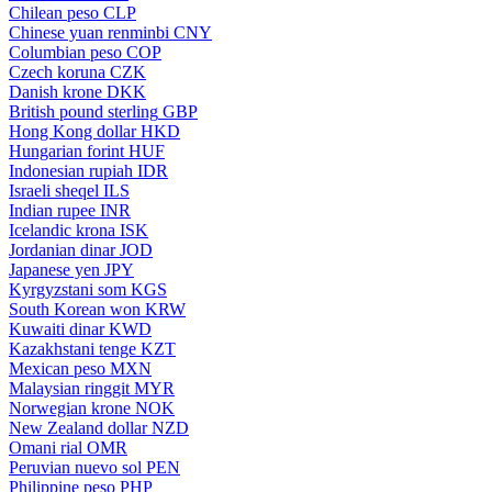
Chilean peso
CLP
Chinese yuan renminbi
CNY
Columbian peso
COP
Czech koruna
CZK
Danish krone
DKK
British pound sterling
GBP
Hong Kong dollar
HKD
Hungarian forint
HUF
Indonesian rupiah
IDR
Israeli sheqel
ILS
Indian rupee
INR
Icelandic krona
ISK
Jordanian dinar
JOD
Japanese yen
JPY
Kyrgyzstani som
KGS
South Korean won
KRW
Kuwaiti dinar
KWD
Kazakhstani tenge
KZT
Mexican peso
MXN
Malaysian ringgit
MYR
Norwegian krone
NOK
New Zealand dollar
NZD
Omani rial
OMR
Peruvian nuevo sol
PEN
Philippine peso
PHP