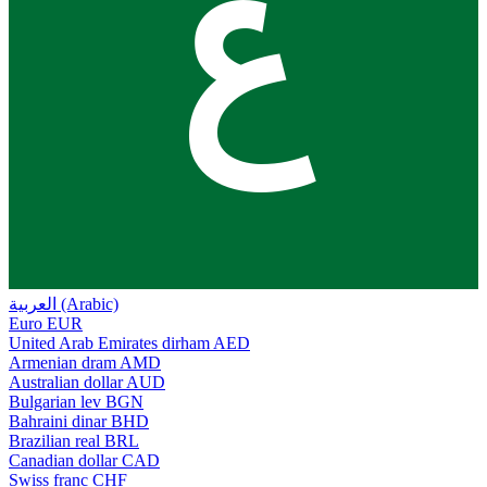
ع
العربية (Arabic)
Euro
EUR
United Arab Emirates dirham
AED
Armenian dram
AMD
Australian dollar
AUD
Bulgarian lev
BGN
Bahraini dinar
BHD
Brazilian real
BRL
Canadian dollar
CAD
Swiss franc
CHF