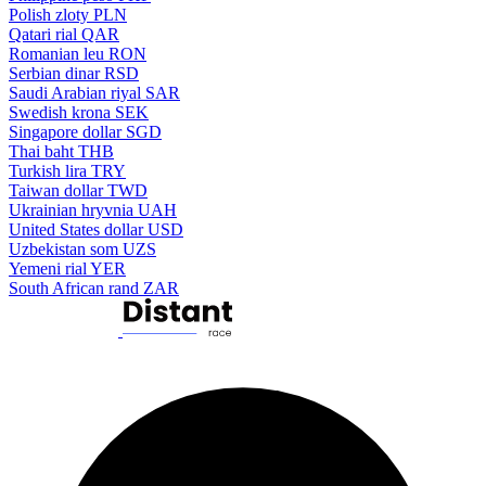
Polish zloty
PLN
Qatari rial
QAR
Romanian leu
RON
Serbian dinar
RSD
Saudi Arabian riyal
SAR
Swedish krona
SEK
Singapore dollar
SGD
Thai baht
THB
Turkish lira
TRY
Taiwan dollar
TWD
Ukrainian hryvnia
UAH
United States dollar
USD
Uzbekistan som
UZS
Yemeni rial
YER
South African rand
ZAR