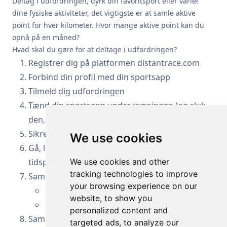
Deltag i udfordringen, dyrk din favoritsport eller varier
dine fysiske aktiviteter, det vigtigste er at samle aktive
point for hver kilometer. Hvor mange aktive point kan du
opnå på en måned?
Hvad skal du gøre for at deltage i udfordringen?
Registrer dig på platformen distantrace.com
Forbind din profil med din sportsapp
Tilmeld dig udfordringen
Tænd din sportsapp under træningen (og sluk
den, når træningen er afsluttet).
Sikre dig, at GPS-data er aktiveret
We use cookies
Gå, løb eller cykl – dit valg – på et sted og
tidspunkt, der passer dig
We use cookies and other
tracking technologies to improve
Saml aktive point:
your browsing experience on our
1 km på cykel - 1 point
website, to show you
1 km løbende, gående - 5 point
personalized content and
Saml dine aktive point i marts og følg din rang
targeted ads, to analyze our