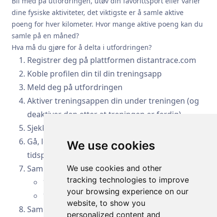
Bli med på utfordringen, utøv din favorittsport eller varier
dine fysiske aktiviteter, det viktigste er å samle aktive
poeng for hver kilometer. Hvor mange aktive poeng kan du
samle på en måned?
Hva må du gjøre for å delta i utfordringen?
Registrer deg på plattformen distantrace.com
Koble profilen din til din treningsapp
Meld deg på utfordringen
Aktiver treningsappen din under treningen (og
deaktiver den etter at treningen er ferdig).
Sjekk at GPS-data er aktivert
Gå, løp eller sykle – ditt valg – på det stedet og
We use cookies
tidspunktet som passer deg
Samle aktive poeng:
We use cookies and other
tracking technologies to improve
1 km på sykkel - 1 poeng
your browsing experience on our
1 km løpende, gående - 5 poeng
website, to show you
Samle dine aktive poeng gjennom mars og følg
personalized content and