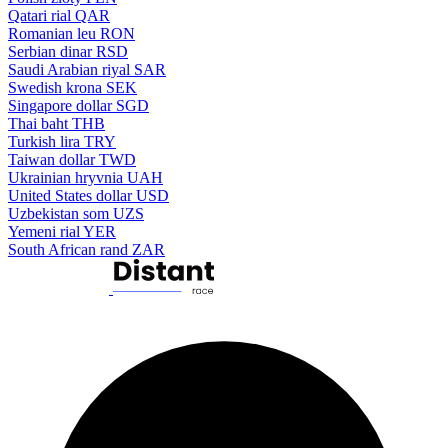
Qatari rial
QAR
Romanian leu
RON
Serbian dinar
RSD
Saudi Arabian riyal
SAR
Swedish krona
SEK
Singapore dollar
SGD
Thai baht
THB
Turkish lira
TRY
Taiwan dollar
TWD
Ukrainian hryvnia
UAH
United States dollar
USD
Uzbekistan som
UZS
Yemeni rial
YER
South African rand
ZAR