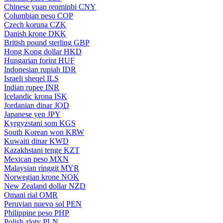
Chinese yuan renminbi
CNY
Columbian peso
COP
Czech koruna
CZK
Danish krone
DKK
British pound sterling
GBP
Hong Kong dollar
HKD
Hungarian forint
HUF
Indonesian rupiah
IDR
Israeli sheqel
ILS
Indian rupee
INR
Icelandic krona
ISK
Jordanian dinar
JOD
Japanese yen
JPY
Kyrgyzstani som
KGS
South Korean won
KRW
Kuwaiti dinar
KWD
Kazakhstani tenge
KZT
Mexican peso
MXN
Malaysian ringgit
MYR
Norwegian krone
NOK
New Zealand dollar
NZD
Omani rial
OMR
Peruvian nuevo sol
PEN
Philippine peso
PHP
Polish zloty
PLN