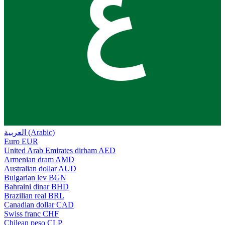
ع
العربية (Arabic)
Euro
EUR
United Arab Emirates dirham
AED
Armenian dram
AMD
Australian dollar
AUD
Bulgarian lev
BGN
Bahraini dinar
BHD
Brazilian real
BRL
Canadian dollar
CAD
Swiss franc
CHF
Chilean peso
CLP