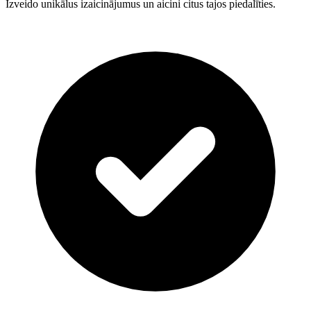
Izveido unikālus izaicinājumus un aicini citus tajos piedalīties.