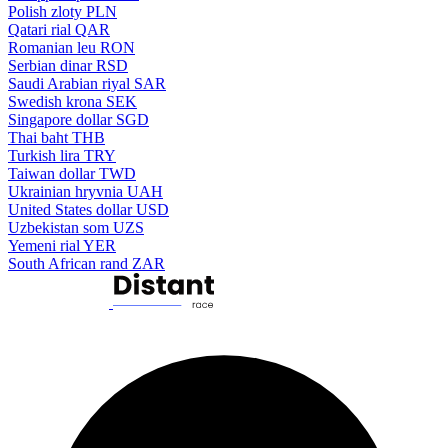
Polish zloty
PLN
Qatari rial
QAR
Romanian leu
RON
Serbian dinar
RSD
Saudi Arabian riyal
SAR
Swedish krona
SEK
Singapore dollar
SGD
Thai baht
THB
Turkish lira
TRY
Taiwan dollar
TWD
Ukrainian hryvnia
UAH
United States dollar
USD
Uzbekistan som
UZS
Yemeni rial
YER
South African rand
ZAR