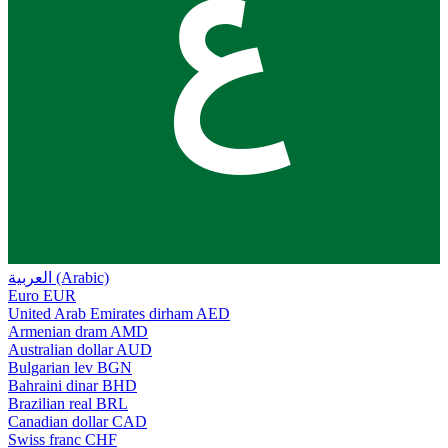
ع
العربية (Arabic)
Euro
EUR
United Arab Emirates dirham
AED
Armenian dram
AMD
Australian dollar
AUD
Bulgarian lev
BGN
Bahraini dinar
BHD
Brazilian real
BRL
Canadian dollar
CAD
Swiss franc
CHF