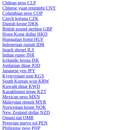
Chilean peso
CLP
Chinese yuan renminbi
CNY
Columbian peso
COP
Czech koruna
CZK
Danish krone
DKK
British pound sterling
GBP
Hong Kong dollar
HKD
Hungarian forint
HUF
Indonesian rupiah
IDR
Israeli sheqel
ILS
Indian rupee
INR
Icelandic krona
ISK
Jordanian dinar
JOD
Japanese yen
JPY
Kyrgyzstani som
KGS
South Korean won
KRW
Kuwaiti dinar
KWD
Kazakhstani tenge
KZT
Mexican peso
MXN
Malaysian ringgit
MYR
Norwegian krone
NOK
New Zealand dollar
NZD
Omani rial
OMR
Peruvian nuevo sol
PEN
Philippine peso
PHP