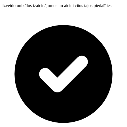
Izveido unikālus izaicinājumus un aicini citus tajos piedalīties.