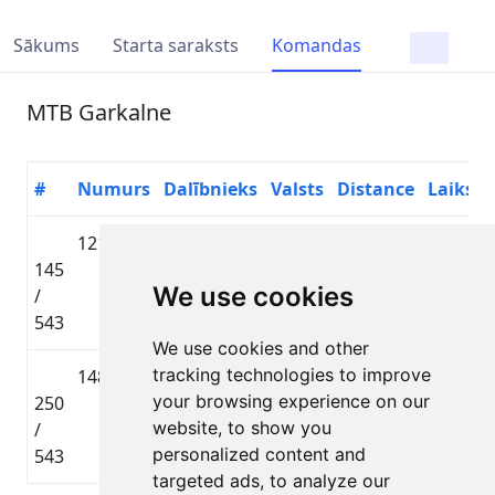
Sākums
Starta saraksts
Komandas
MTB Garkalne
#
Numurs
Dalībnieks
Valsts
Distance
Laiks
1215
Māris
🇱🇻
Lielbāta
145
Trepša
LAT
MTB
01:36:59
We use cookies
/
distance
543
We use cookies and other
tracking technologies to improve
1488
Aiga
—
Lielbāta
your browsing experience on our
250
Paegle
MTB
01:46:05
website, to show you
/
distance
personalized content and
543
targeted ads, to analyze our