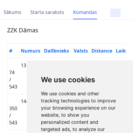
Sākums
Starta saraksts
Komandas
ZZK Dāmas
#
Numurs
Dalībnieks
Valsts
Distance
Laiks
1313
Evelīna
🇱🇻
Lielbāta
74
Ermane-
LAT
MTB
01:28:4
We use cookies
/
Marčenko
distance
543
We use cookies and other
tracking technologies to improve
1448
Diāna
🇱🇻
Lielbāta
your browsing experience on our
350
Spiridovska
LAT
MTB
01:55:5
website, to show you
/
distance
personalized content and
543
targeted ads, to analyze our