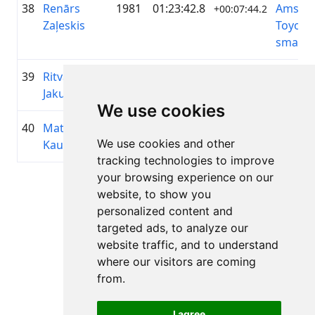
38
Renārs
1981
01:23:42.8
Amserv
+00:07:44.2
Zaļeskis
Toyota 
smartca
39
Ritvars
1979
01:23:58.8
SKANST
+00:08:00.2
Jakubovskis
We use cookies
40
Matīss
1992
01:24:17.3
SK Pieb
+00:08:18.7
We use cookies and other
Kauls
tracking technologies to improve
your browsing experience on our
Lapa 1 no 1
website, to show you
Kopā 11 Rezultāti
personalized content and
targeted ads, to analyze our
website traffic, and to understand
where our visitors are coming
Atpakaļ uz rezultātiem
from.
I agree