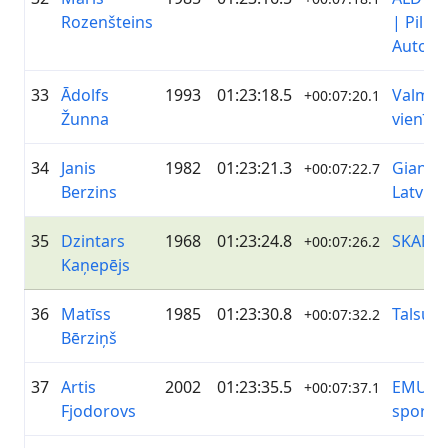
Rozenšteins
| Pilna
Auto Lī
33
Ādolfs
1993
01:23:18.5
Valmier
+00:07:20.1
Žunna
vienība
34
Janis
1982
01:23:21.3
Giant&
+00:07:22.7
Berzins
Latvia
35
Dzintars
1968
01:23:24.8
SKANST
+00:07:26.2
Kaņepējs
36
Matīss
1985
01:23:30.8
Talsu 
+00:07:32.2
Bērziņš
37
Artis
2002
01:23:35.5
EMU Mā
+00:07:37.1
Fjodorovs
sporta 