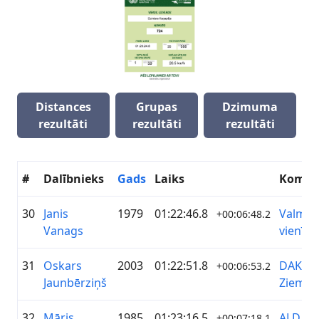
Distances
Grupas
Dzimuma
rezultāti
rezultāti
rezultāti
#
Dalībnieks
Gads
Laiks
Koman
30
Janis
1979
01:22:46.8
Valmier
+00:06:48.2
Vanags
vienība
31
Oskars
2003
01:22:51.8
DAKO
+00:06:53.2
Jaunbērziņš
Ziemeļ
32
Māris
1985
01:23:16.5
ALD Au
+00:07:18.1