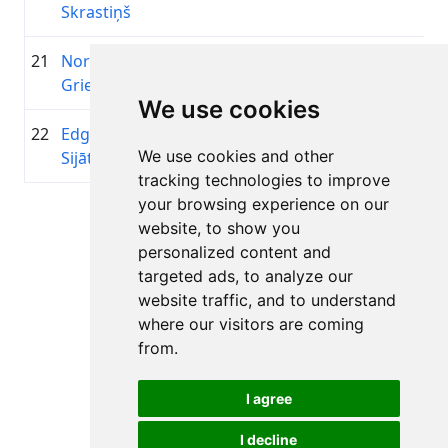
Skrastiņš
21
Normunds
1983
02:18:59.5
Erica Sy
+00:08:15.1
Griestiņš
We use cookies
22
Edgars
1987
02:19:12.5
—
+00:08:28.1
We use cookies and other
Sijāts
tracking technologies to improve
your browsing experience on our
Lapa 1 no 1
website, to show you
Kopā 11 Rezultāti
personalized content and
targeted ads, to analyze our
website traffic, and to understand
where our visitors are coming
Atpakaļ uz rezultātiem
from.
I agree
I decline
Visas tiesības aizsargātas. DistantRace