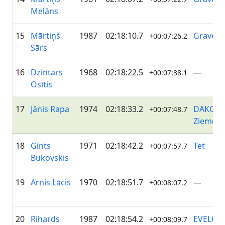
Melāns
15
Mārtiņš
1987
02:18:10.7
Gravel
+00:07:26.2
Sārs
16
Dzintars
1968
02:18:22.5
—
+00:07:38.1
Osītis
17
Jānis Rapa
1974
02:18:33.2
DAKO
+00:07:48.7
Ziemeļv
18
Gints
1971
02:18:42.2
Tet
+00:07:57.7
Bukovskis
19
Arnis Lācis
1970
02:18:51.7
—
+00:08:07.2
20
Rihards
1987
02:18:54.2
EVELO 
+00:08:09.7