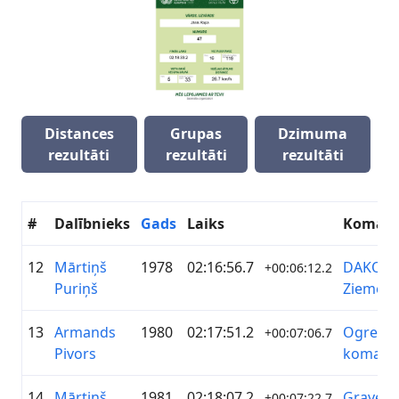
Distances
Grupas
Dzimuma
rezultāti
rezultāti
rezultāti
#
Dalībnieks
Gads
Laiks
Koman
12
Mārtiņš
1978
02:16:56.7
DAKO
+00:06:12.2
Puriņš
Ziemeļv
13
Armands
1980
02:17:51.2
Ogres V
+00:07:06.7
Pivors
komand
14
Mārtiņš
1981
02:18:07.2
Gravel
+00:07:22.7