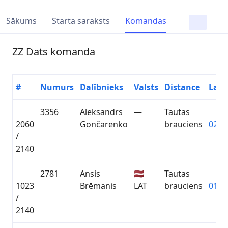
Sākums
Starta saraksts
Komandas
ZZ Dats komanda
#
Numurs
Dalībnieks
Valsts
Distance
Laik
3356
Aleksandrs
—
Tautas
2060
Gončarenko
brauciens
02:04
/
2140
2781
Ansis
🇱🇻
Tautas
1023
Brēmanis
LAT
brauciens
01:19
/
2140