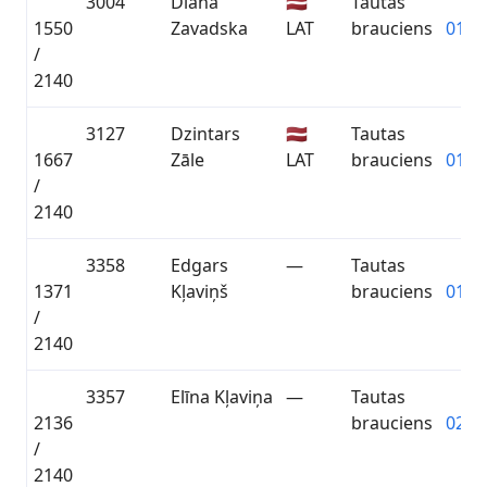
3004
Diāna
🇱🇻
Tautas
1550
Zavadska
LAT
brauciens
01:35
/
2140
3127
Dzintars
🇱🇻
Tautas
1667
Zāle
LAT
brauciens
01:39
/
2140
3358
Edgars
—
Tautas
1371
Kļaviņš
brauciens
01:29
/
2140
3357
Elīna Kļaviņa
—
Tautas
2136
brauciens
02:45
/
2140