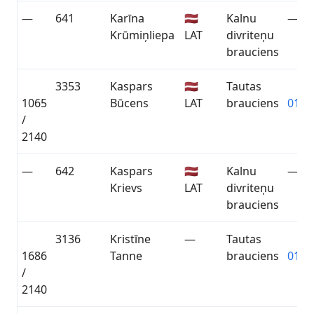
—
641
Karīna
🇱🇻
Kalnu
—
Krūmiņliepa
LAT
divriteņu
brauciens
3353
Kaspars
🇱🇻
Tautas
1065
Būcens
LAT
brauciens
01:21
/
2140
—
642
Kaspars
🇱🇻
Kalnu
—
Krievs
LAT
divriteņu
brauciens
3136
Kristīne
—
Tautas
1686
Tanne
brauciens
01:40
/
2140