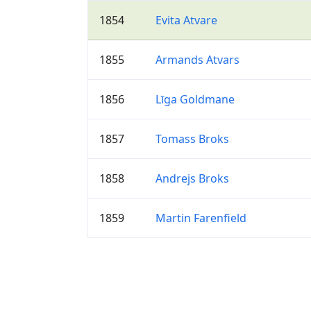
1854
Evita Atvare
1855
Armands Atvars
1856
Līga Goldmane
1857
Tomass Broks
1858
Andrejs Broks
1859
Martin Farenfield