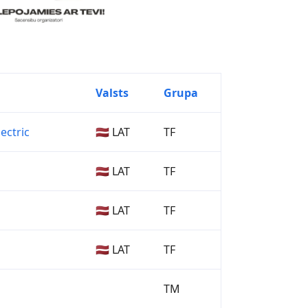
Valsts
Grupa
ectric
🇱🇻 LAT
TF
🇱🇻 LAT
TF
🇱🇻 LAT
TF
🇱🇻 LAT
TF
TM