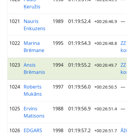
Ķeružis
1021
Nauris
1989
01:19:52.4
—
+00:26:46.9
Enkuzens
1022
Marina
1995
01:19:54.3
ZZ Da
+00:26:48.8
Brēmane
koma
1023
Ansis
1994
01:19:55.2
ZZ Da
+00:26:49.7
Brēmanis
koma
1024
Roberts
1997
01:19:56.0
—
+00:26:50.5
Mukāns
1025
Ervins
1988
01:19:56.9
—
+00:26:51.4
Matisons
1026
EDGARS
1998
01:19:57.2
Āži D
+00:26:51.7