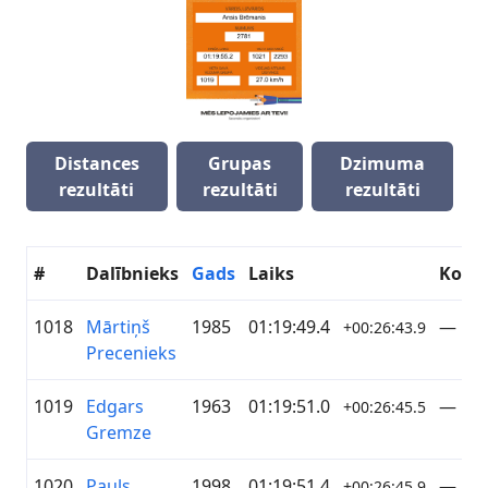
Distances
Grupas
Dzimuma
rezultāti
rezultāti
rezultāti
#
Dalībnieks
Gads
Laiks
Koma
1018
Mārtiņš
1985
01:19:49.4
—
+00:26:43.9
Precenieks
1019
Edgars
1963
01:19:51.0
—
+00:26:45.5
Gremze
1020
Pauls
1998
01:19:51.4
—
+00:26:45.9