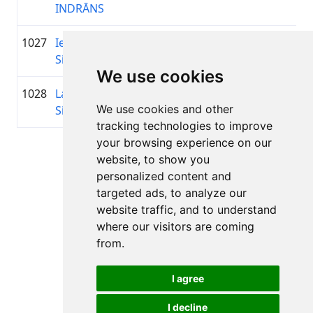
INDRĀNS
1027
Ieva
1979
01:19:57.2
GREE
+00:26:51.7
Siugale
MOT
We use cookies
1028
Lauris
1984
01:20:03.7
—
+00:26:58.2
We use cookies and other
Sildniks
tracking technologies to improve
your browsing experience on our
Lapa 1 no 1
website, to show you
Kopā 11 Rezultāti
personalized content and
targeted ads, to analyze our
website traffic, and to understand
where our visitors are coming
Atpakaļ uz rezultātiem
from.
I agree
I decline
Visas tiesības aizsargātas. DistantRace