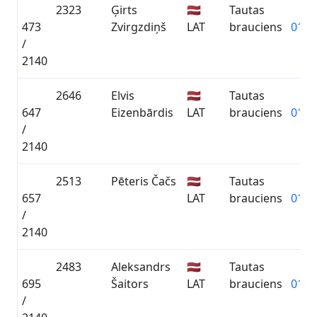
2323
Ģirts
🇱🇻
Tautas
473
Zvirgzdiņš
LAT
brauciens
01:0
/
2140
2646
Elvis
🇱🇻
Tautas
647
Eizenbārdis
LAT
brauciens
01:1
/
2140
2513
Pēteris Čačs
🇱🇻
Tautas
657
LAT
brauciens
01:1
/
2140
2483
Aleksandrs
🇱🇻
Tautas
695
Šaitors
LAT
brauciens
01:1
/