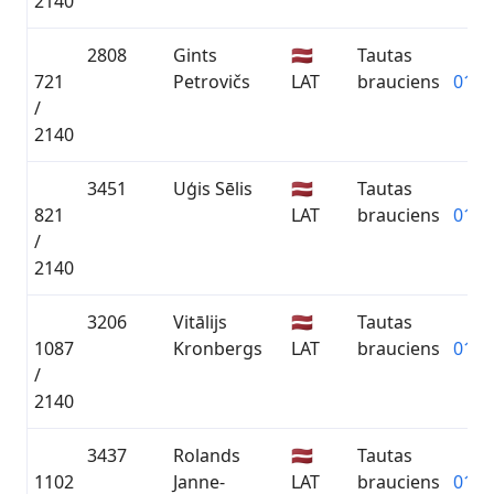
2140
2808
Gints
🇱🇻
Tautas
721
Petrovičs
LAT
brauciens
01:1
/
2140
3451
Uģis Sēlis
🇱🇻
Tautas
821
LAT
brauciens
01:1
/
2140
3206
Vitālijs
🇱🇻
Tautas
1087
Kronbergs
LAT
brauciens
01:2
/
2140
3437
Rolands
🇱🇻
Tautas
1102
Janne-
LAT
brauciens
01:2