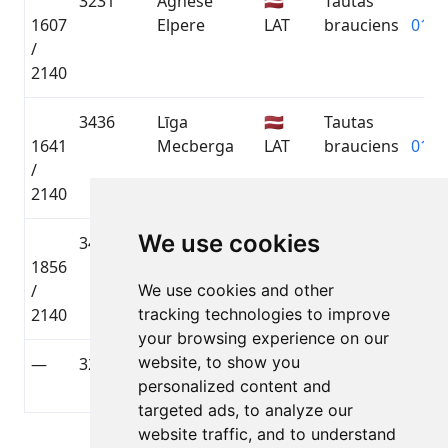
3231
Agnese
🇱🇻
Tautas
1607
Elpere
LAT
brauciens
01:3
/
2140
3436
Līga
🇱🇻
Tautas
1641
Mecberga
LAT
brauciens
01:3
/
2140
We use cookies
3439
Līga
🇱🇻
Tautas
1856
Goldmane
LAT
brauciens
01:4
/
We use cookies and other
2140
tracking technologies to improve
your browsing experience on our
website, to show you
—
3224
Ilga
🇱🇻
Tautas
—
personalized content and
Nolendorfa
LAT
brauciens
targeted ads, to analyze our
website traffic, and to understand