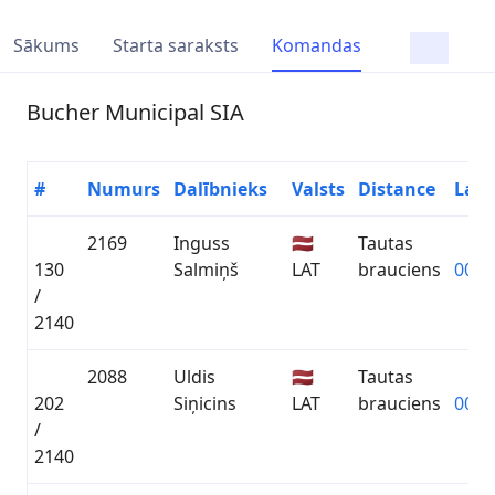
Sākums
Starta saraksts
Komandas
Bucher Municipal SIA
#
Numurs
Dalībnieks
Valsts
Distance
Laik
2169
Inguss
🇱🇻
Tautas
130
Salmiņš
LAT
brauciens
00:5
/
2140
2088
Uldis
🇱🇻
Tautas
202
Siņicins
LAT
brauciens
00:5
/
2140