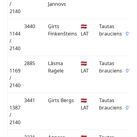
/
Jannovs
2140
3440
Ģirts
🇱🇻
Tautas
1144
Finkenšteins
LAT
brauciens
01:2
/
2140
2885
Lāsma
🇱🇻
Tautas
1169
Raģele
LAT
brauciens
01:2
/
2140
3441
Ģirts Bergs
🇱🇻
Tautas
1387
LAT
brauciens
01:2
/
2140