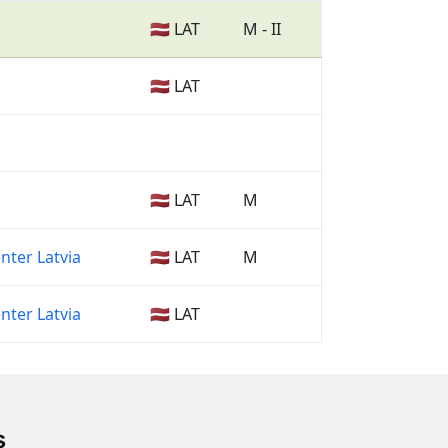
🇱🇻 LAT
M - II
🇱🇻 LAT
🇱🇻 LAT
M
ter Latvia
🇱🇻 LAT
M
ter Latvia
🇱🇻 LAT
s