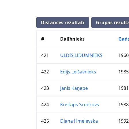
Distances rezultāti
Grupas rezultā
#
Dalībnieks
Gad
421
ULDIS LIDUMNIEKS
1960
422
Edijs Leišavnieks
1985
423
Jānis Kaņepe
1981
424
Kristaps Scedrovs
1988
425
Diana Hmelevska
1992