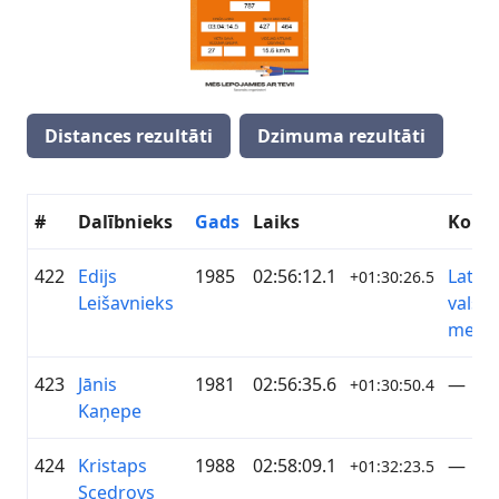
Distances rezultāti
Dzimuma rezultāti
#
Dalībnieks
Gads
Laiks
Koma
422
Edijs
1985
02:56:12.1
Latvij
+01:30:26.5
Leišavnieks
valsts
meži
423
Jānis
1981
02:56:35.6
—
+01:30:50.4
Kaņepe
424
Kristaps
1988
02:58:09.1
—
+01:32:23.5
Scedrovs