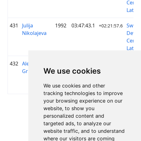
Cente
Latvia
431
Julija
1992
03:47:43.1
Swis
+02:21:57.6
Nikolajeva
DevO
Cente
Latvia
432
Aleksandr
1989
03:47:43.7
Swis
+02:21:58.1
We use cookies
Grishanov
DevO
Cente
We use cookies and other
Latvia
tracking technologies to improve
your browsing experience on our
Lapa 1 no 1
website, to show you
Kopā 11 Rezultāti
personalized content and
targeted ads, to analyze our
website traffic, and to understand
where our visitors are coming
Atpakaļ uz rezultātiem