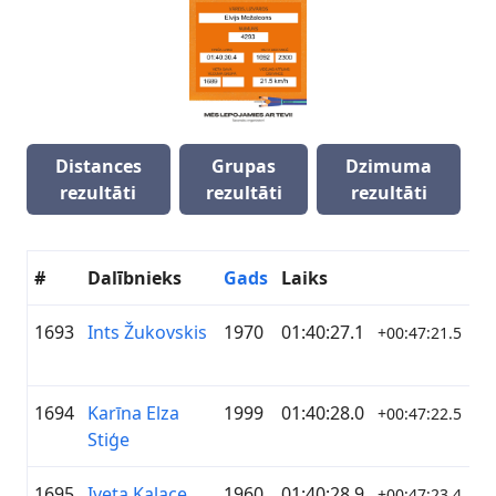
Distances
Grupas
Dzimuma
rezultāti
rezultāti
rezultāti
#
Dalībnieks
Gads
Laiks
K
1693
Ints Žukovskis
1970
01:40:27.1
AS
+00:47:21.5
1694
Karīna Elza
1999
01:40:28.0
—
+00:47:22.5
Stiģe
1695
Iveta Kalace
1960
01:40:28.9
—
+00:47:23.4