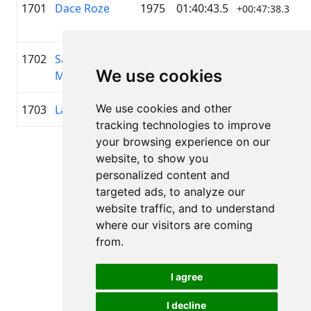
1701
Dace Roze
1975
01:40:43.5
SC
+00:47:38.3
1702
Sarmīte
1992
01:40:45.0
—
+00:47:39.5
We use cookies
Martemjanova
We use cookies and other
1703
Laura Čivča
1979
01:40:52.8
—
+00:47:47.3
tracking technologies to improve
your browsing experience on our
Lapa 1 no 1
website, to show you
Kopā 11 Rezultāti
personalized content and
targeted ads, to analyze our
website traffic, and to understand
where our visitors are coming
Atpakaļ uz rezultātiem
from.
I agree
I decline
Visas tiesības aizsargātas. DistantRace