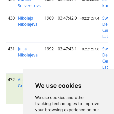
Seliverstovs
koma
430
Nikolajs
1989
03:47:42.9
Swis
+02:21:57.4
Nikolajevs
DevO
Cente
Latvia
431
Julija
1992
03:47:43.1
Swis
+02:21:57.6
Nikolajeva
DevO
Cente
Latvia
432
Aleksandr
1989
03:47:43.7
Swis
+02:21:58.1
We use cookies
Grishanov
DevO
Cente
We use cookies and other
Latvia
tracking technologies to improve
your browsing experience on our
Lapa 1 no 1