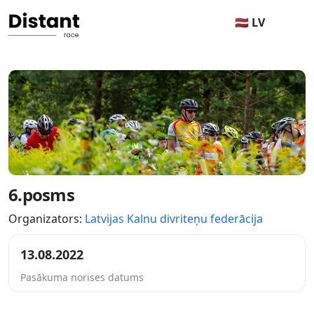
🇱🇻 LV
6.posms
Organizators:
Latvijas Kalnu divriteņu federācija
13.08.2022
Pasākuma norises datums