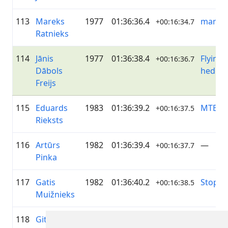
113
Mareks
1977
01:36:36.4
mamm
+00:16:34.7
Ratnieks
114
Jānis
1977
01:36:38.4
Flying
+00:16:36.7
Dābols
hedge
Freijs
115
Eduards
1983
01:36:39.2
MTB Nī
+00:16:37.5
Rieksts
116
Artūrs
1982
01:36:39.4
—
+00:16:37.7
Pinka
117
Gatis
1982
01:36:40.2
Stopiņi
+00:16:38.5
Muižnieks
118
Gitanas
1977
01:36:41.4
MTB V
+00:16:39.7