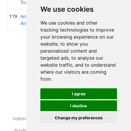
Sungaila
We use cookies
119
Anita
1992
01:36:43.2
Latvian
+00:16:41.5
We use cookies and other
Antone
Cycling
tracking technologies to improve
your browsing experience on our
Lapa 1 no 1
website, to show you
Kopā 11 Rezultāti
personalized content and
targeted ads, to analyze our
website traffic, and to understand
where our visitors are coming
Atpakaļ uz rezultātiem
from.
I agree
I decline
Visas tiesības aizsargātas. DistantRace
Change my preferences
hi@distantrace.com
+371 25425987
Privātuma politika
Lietošanas noteikumi