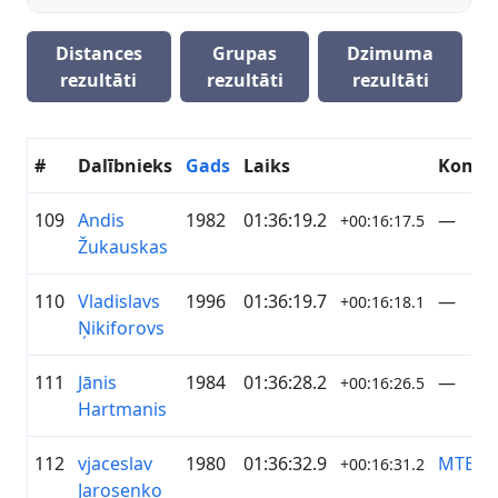
Distances
Grupas
Dzimuma
rezultāti
rezultāti
rezultāti
#
Dalībnieks
Gads
Laiks
Koma
109
Andis
1982
01:36:19.2
—
+00:16:17.5
Žukauskas
110
Vladislavs
1996
01:36:19.7
—
+00:16:18.1
Ņikiforovs
111
Jānis
1984
01:36:28.2
—
+00:16:26.5
Hartmanis
112
vjaceslav
1980
01:36:32.9
MTB G
+00:16:31.2
Jarosenko