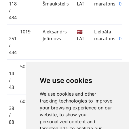
118
Šmaukstelis
LAT
maratons
01:3
/
434
1019
Aleksandrs
🇱🇻
Lielbāta
251
Jefimovs
LAT
maratons
01:4
/
434
5039
Janis Millers
🇱🇻
Atpūta
14
LAT
distance
00:5
We use cookies
/
Jaunieši
43
We use cookies and other
tracking technologies to improve
6054
Jānis Kisis
🇱🇻
Atpūta
your browsing experience on our
38
LAT
distance
01:0
website, to show you
/
personalized content and
88
targeted ads, to analyze our