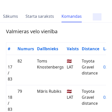
Sākums
Starta saraksts
Komandas
Valmieras velo vienība
#
Numurs
Dalībnieks
Valsts
Distance
Laik
82
Toms
🇱🇻
Toyota
17
Knostenbergs
LAT
Gravel
02:1
/
distance
83
79
Māris Rubiks
🇱🇻
Toyota
18
LAT
Gravel
02:1
/
distance
83