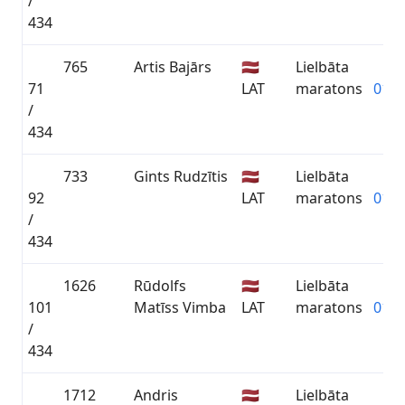
/
434
765
Artis Bajārs
🇱🇻
Lielbāta
71
LAT
maratons
01:2
/
434
733
Gints Rudzītis
🇱🇻
Lielbāta
92
LAT
maratons
01:2
/
434
1626
Rūdolfs
🇱🇻
Lielbāta
101
Matīss Vimba
LAT
maratons
01:2
/
434
1712
Andris
🇱🇻
Lielbāta