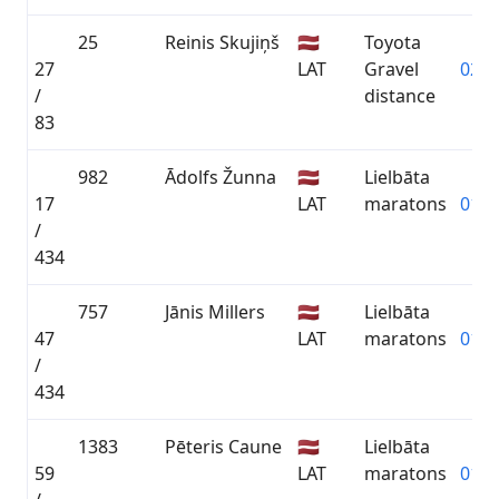
25
Reinis Skujiņš
🇱🇻
Toyota
27
LAT
Gravel
02:1
/
distance
83
982
Ādolfs Žunna
🇱🇻
Lielbāta
17
LAT
maratons
01:1
/
434
757
Jānis Millers
🇱🇻
Lielbāta
47
LAT
maratons
01:2
/
434
1383
Pēteris Caune
🇱🇻
Lielbāta
59
LAT
maratons
01:2