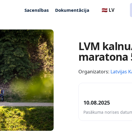
🇱🇻 LV
Sacensības
Dokumentācija
LVM kalnu/
maratona 5
Organizators:
Latvijas K
10.08.2025
Pasākuma norises datu