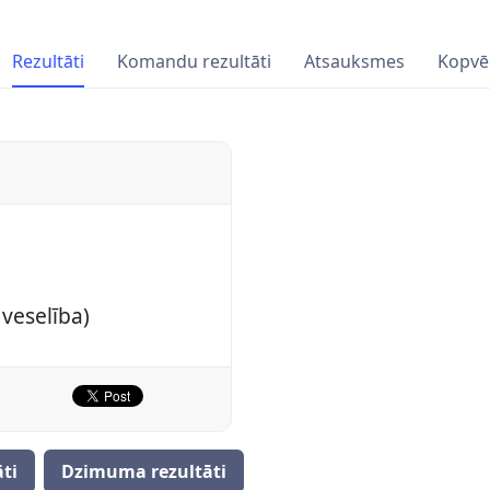
Rezultāti
Komandu rezultāti
Atsauksmes
Kopvē
veselība)
ti
Dzimuma rezultāti