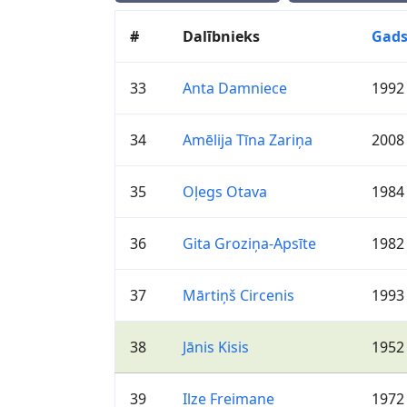
#
Dalībnieks
Gad
33
Anta Damniece
1992
34
Amēlija Tīna Zariņa
2008
35
Oļegs Otava
1984
36
Gita Groziņa-Apsīte
1982
37
Mārtiņš Circenis
1993
38
Jānis Kisis
1952
39
Ilze Freimane
1972