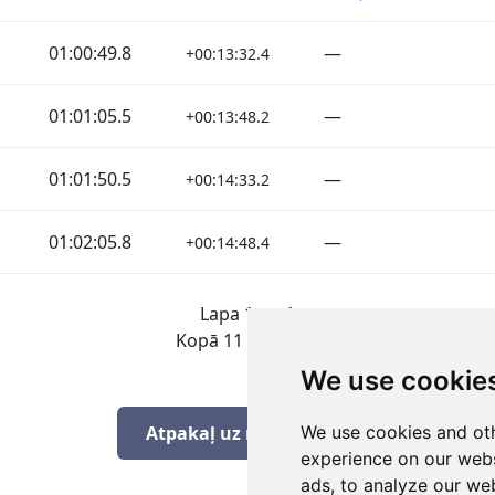
01:00:49.8
—
+00:13:32.4
01:01:05.5
—
+00:13:48.2
01:01:50.5
—
+00:14:33.2
01:02:05.8
—
+00:14:48.4
Lapa 1 no 1
Kopā 11 Rezultāti
We use cookie
We use cookies and oth
Atpakaļ uz rezultātiem
experience on our webs
ads, to analyze our web