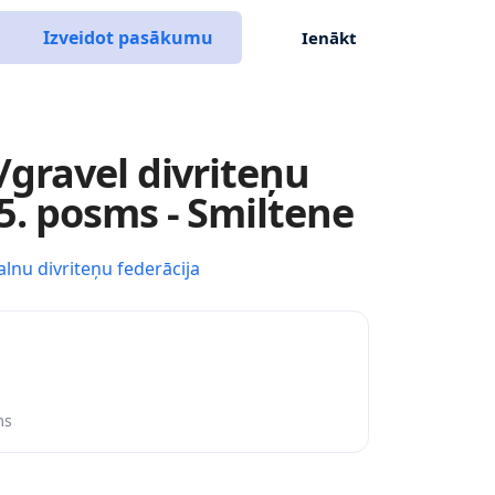
Izveidot pasākumu
Ienākt
gravel divriteņu
. posms - Smiltene
alnu divriteņu federācija
ms