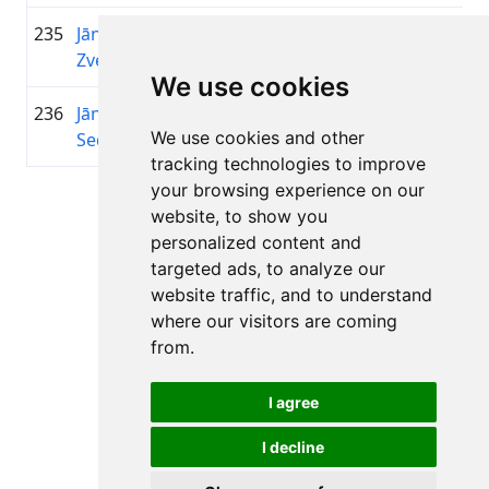
235
Jānis
1983
01:42:45.5
Baltijas
+00:32:50.7
Zvejnieks
Sports
We use cookies
236
Jānis
1985
01:43:06.0
—
+00:33:11.2
We use cookies and other
Sedliņš
tracking technologies to improve
your browsing experience on our
Lapa 1 no 1
website, to show you
Kopā 11 Rezultāti
personalized content and
targeted ads, to analyze our
website traffic, and to understand
where our visitors are coming
Atpakaļ uz rezultātiem
from.
I agree
I decline
Visas tiesības aizsargātas. DistantRace