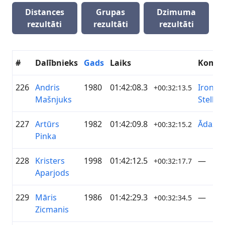
Distances
Grupas
Dzimuma
rezultāti
rezultāti
rezultāti
#
Dalībnieks
Gads
Laiks
Koma
226
Andris
1980
01:42:08.3
IronWil
+00:32:13.5
Mašnjuks
Stell
227
Artūrs
1982
01:42:09.8
ĀdažiV
+00:32:15.2
Pinka
228
Kristers
1998
01:42:12.5
—
+00:32:17.7
Aparjods
229
Māris
1986
01:42:29.3
—
+00:32:34.5
Zicmanis