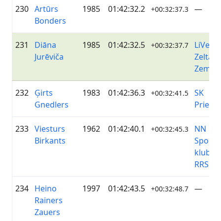
230
Artūrs
1985
01:42:32.2
—
+00:32:37.3
Bonders
231
Diāna
1985
01:42:32.5
LiVelo 
+00:32:37.7
Jurēviča
Zelta
Zeme
232
Ģirts
1983
01:42:36.3
SK
+00:32:41.5
Gnedlers
Priekuļ
233
Viesturs
1962
01:42:40.1
NN
+00:32:45.3
Birkants
Sporta
klubs /
RRS
234
Heino
1997
01:42:43.5
—
+00:32:48.7
Rainers
Zauers