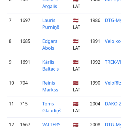
Ārgalis
LAT
7
1697
Lauris
🇱🇻
1986
DTG-MySp
Purniņš
LAT
8
1685
Edgars
🇱🇻
1991
Velo koma
Ābols
LAT
9
1691
Kārlis
🇱🇻
1992
TREK-VEL
Baltacis
LAT
10
704
Reinis
🇱🇻
1990
VeloRīts
Markss
LAT
11
715
Toms
🇱🇻
2004
DAKO ZIE
Glaudiņš
LAT
12
1667
VALTERS
🇱🇻
2008
DTG-MySp