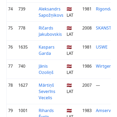
74
739
Aleksandrs
🇱🇻
1981
Rigonda
Sapožņikovs
LAT
75
778
Ričards
🇱🇻
2008
SKANSTE/V
Jakubovskis
LAT
76
1635
Kaspars
🇱🇻
1981
USWE
Garda
LAT
77
740
Jānis
🇱🇻
1986
Wirtgen La
Ozoliņš
LAT
78
1627
Mārtiņš
🇱🇻
2007
—
Severīns
LAT
Vecelis
79
1001
Rihards
🇱🇻
1983
Amserv Mo
Ēvele
LAT