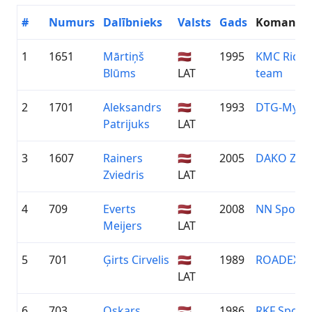
#
Numurs
Dalībnieks
Valsts
Gads
Komanda
1
1651
Mārtiņš
🇱🇻
1995
KMC Ridle
Blūms
LAT
team
2
1701
Aleksandrs
🇱🇻
1993
DTG-MySp
Patrijuks
LAT
3
1607
Rainers
🇱🇻
2005
DAKO ZIE
Zviedris
LAT
4
709
Everts
🇱🇻
2008
NN Sporta 
Meijers
LAT
5
701
Ģirts Cirvelis
🇱🇻
1989
ROADEX
LAT
6
703
Oskars
🇱🇻
1986
RKF Sport