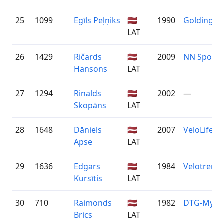
25
1099
Egīls Peļņiks
🇱🇻
1990
Goldingen
LAT
26
1429
Ričards
🇱🇻
2009
NN Sporta 
Hansons
LAT
27
1294
Rinalds
🇱🇻
2002
—
Skopāns
LAT
28
1648
Dāniels
🇱🇻
2007
VeloLifest
Apse
LAT
29
1636
Edgars
🇱🇻
1984
Velotrenini
Kursītis
LAT
30
710
Raimonds
🇱🇻
1982
DTG-MySp
Brics
LAT