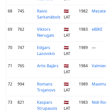
68
745
Raivo
🇱🇻
1982
Mezaterapi
Sarkanābols
LAT
69
762
Viktors
🇱🇻
1983
eBIKE
Nerugals
LAT
70
747
Edgars
🇱🇻
1989
—
Lazovskis
LAT
71
765
Artis Bajārs
🇱🇻
1984
Valmieras 
LAT
72
994
Romans
🇱🇻
1989
Maxima
Trojanovs
LAT
73
821
Kaspars
🇱🇻
1983
Nidi Roofs
Strupausis
LAT