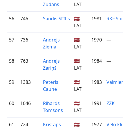
Zudāns
LAT
56
746
Sandis Sīlītis
🇱🇻
1981
RKF Sport
LAT
57
736
Andrejs
🇱🇻
1970
—
Ziema
LAT
58
763
Andrejs
🇱🇻
1984
—
Zariņš
LAT
59
1383
Pēteris
🇱🇻
1983
Valmieras 
Caune
LAT
60
1046
Rihards
🇱🇻
1991
ZZK
Tomsons
LAT
61
724
Kristaps
🇱🇻
1977
Velo klubs