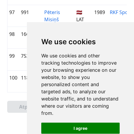
97
991
Pēteris
🇱🇻
1989
RKF Sport
Misiņš
LAT
98
1661
Ģirts
🇱🇻
1979
Velo Iecav
We use cookies
Jakuška
LAT
99
753
We use cookies and other
Miķelis Luža
🇱🇻
2008
Ķekavas N
tracking technologies to improve
LAT
your browsing experience on our
website, to show you
100
1183
Egīls Dude
🇱🇻
1968
—
personalized content and
LAT
targeted ads, to analyze our
website traffic, and to understand
Lapa 1 no 5
where our visitors are coming
Atpakaļ
Tālāk
Kopā 433 Rezultāti
from.
I agree