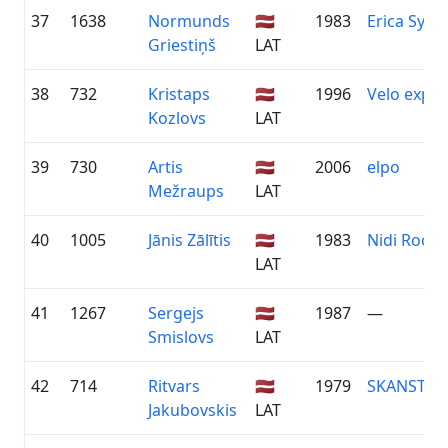
37
1638
Normunds
🇱🇻
1983
Erica Synt
Griestiņš
LAT
38
732
Kristaps
🇱🇻
1996
Velo expre
Kozlovs
LAT
39
730
Artis
🇱🇻
2006
elpo
Mežraups
LAT
40
1005
Jānis Zālītis
🇱🇻
1983
Nidi Roofs
LAT
41
1267
Sergejs
🇱🇻
1987
—
Smislovs
LAT
42
714
Ritvars
🇱🇻
1979
SKANSTE/V
Jakubovskis
LAT