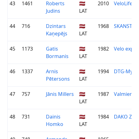
43
1461
Roberts
🇱🇻
2010
VeloLifest
Judins
LAT
44
716
Dzintars
🇱🇻
1968
SKANSTE/V
Kaņepējs
LAT
45
1173
Gatis
🇱🇻
1982
Velo expre
Bormanis
LAT
46
1337
Arnis
🇱🇻
1994
DTG-MySp
Pētersons
LAT
47
757
Jānis Millers
🇱🇻
1987
Valmieras 
LAT
48
731
Dainis
🇱🇻
1984
DAKO ZIE
Homko
LAT