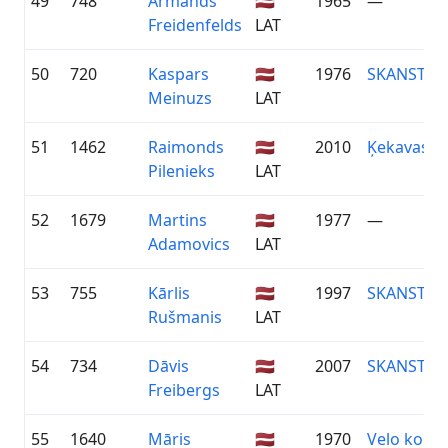
49
748
Armands
🇱🇻
1965
—
Freidenfelds
LAT
50
720
Kaspars
🇱🇻
1976
SKANSTE/V
Meinuzs
LAT
51
1462
Raimonds
🇱🇻
2010
Ķekavas N
Pilenieks
LAT
52
1679
Martins
🇱🇻
1977
—
Adamovics
LAT
53
755
Kārlis
🇱🇻
1997
SKANSTE/V
Rušmanis
LAT
54
734
Dāvis
🇱🇻
2007
SKANSTE/V
Freibergs
LAT
55
1640
Māris
🇱🇻
1970
Velo koma