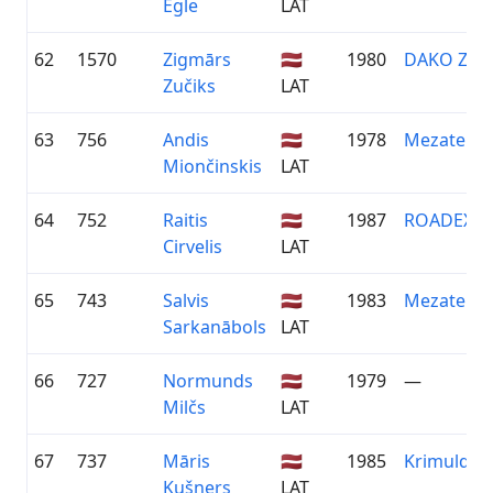
Egle
LAT
62
1570
Zigmārs
🇱🇻
1980
DAKO ZIE
Zučiks
LAT
63
756
Andis
🇱🇻
1978
Mezaterapi
Miončinskis
LAT
64
752
Raitis
🇱🇻
1987
ROADEX
Cirvelis
LAT
65
743
Salvis
🇱🇻
1983
Mezaterapi
Sarkanābols
LAT
66
727
Normunds
🇱🇻
1979
—
Milčs
LAT
67
737
Māris
🇱🇻
1985
Krimuldas 
Kušners
LAT