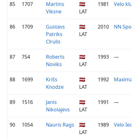
85
1707
Martins
🇱🇻
1981
Velo klubs
Viksne
LAT
86
1709
Gustavs
🇱🇻
2010
NN Sporta 
Patriks
LAT
Cīrulis
87
754
Roberts
🇱🇻
1993
—
Noviks
LAT
88
1699
Krišs
🇱🇻
1992
Maxima
Knodze
LAT
89
1516
Janis
🇱🇻
1991
—
Nikolajevs
LAT
90
1054
Nauris Rags
🇱🇻
1989
Velo Iecav
LAT