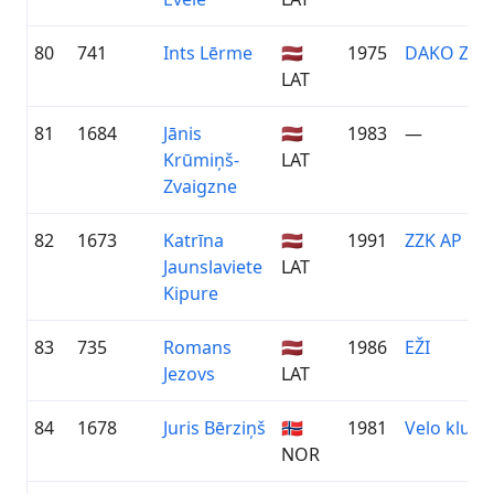
80
741
Ints Lērme
🇱🇻
1975
DAKO ZIE
LAT
81
1684
Jānis
🇱🇻
1983
—
Krūmiņš-
LAT
Zvaigzne
82
1673
Katrīna
🇱🇻
1991
ZZK AP Pri
Jaunslaviete
LAT
Kipure
83
735
Romans
🇱🇻
1986
EŽI
Jezovs
LAT
84
1678
Juris Bērziņš
🇳🇴
1981
Velo klubs
NOR