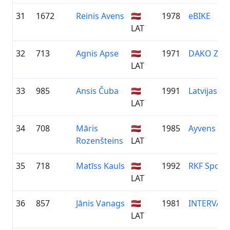
31
1672
Reinis Avens
🇱🇻
1978
eBIKE
LAT
32
713
Agnis Apse
🇱🇻
1971
DAKO ZIE
LAT
33
985
Ansis Čuba
🇱🇻
1991
Latvijas va
LAT
34
708
Māris
🇱🇻
1985
Ayvens | 
Rozenšteins
LAT
35
718
Matīss Kauls
🇱🇻
1992
RKF Sport
LAT
36
857
Jānis Vanags
🇱🇻
1981
INTERVALS
LAT