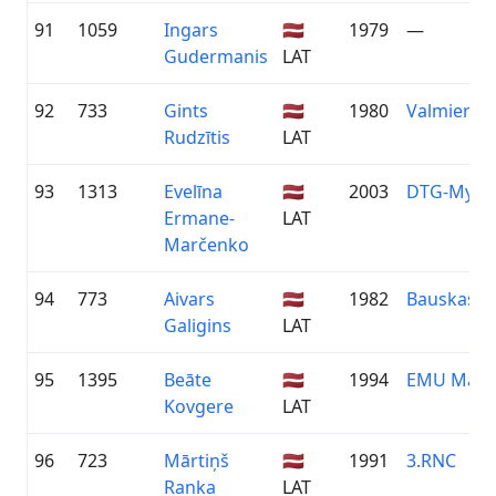
91
1059
Ingars
🇱🇻
1979
—
Gudermanis
LAT
92
733
Gints
🇱🇻
1980
Valmieras 
Rudzītis
LAT
93
1313
Evelīna
🇱🇻
2003
DTG-MySp
Ermane-
LAT
Marčenko
94
773
Aivars
🇱🇻
1982
Bauskas v
Galigins
LAT
95
1395
Beāte
🇱🇻
1994
EMU Mālpil
Kovgere
LAT
96
723
Mārtiņš
🇱🇻
1991
3.RNC
Ranka
LAT