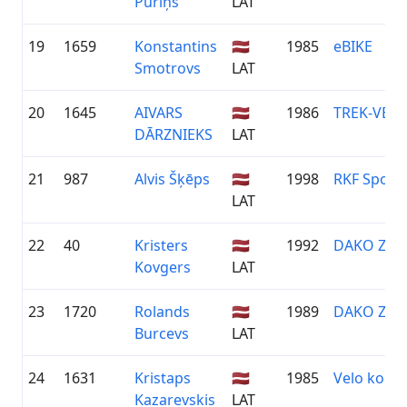
Puriņš
LAT
19
1659
Konstantins
🇱🇻
1985
eBIKE
Smotrovs
LAT
20
1645
AIVARS
🇱🇻
1986
TREK-VEL
DĀRZNIEKS
LAT
21
987
Alvis Šķēps
🇱🇻
1998
RKF Sport
LAT
22
40
Kristers
🇱🇻
1992
DAKO ZIE
Kovgers
LAT
23
1720
Rolands
🇱🇻
1989
DAKO ZIE
Burcevs
LAT
24
1631
Kristaps
🇱🇻
1985
Velo koma
Kazarevskis
LAT