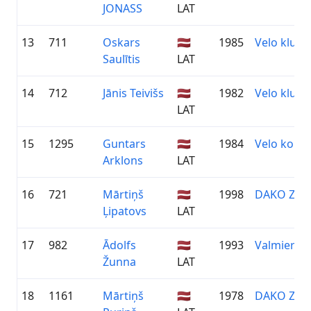
JONASS
LAT
13
711
Oskars
🇱🇻
1985
Velo klubs
Saulītis
LAT
14
712
Jānis Teivišs
🇱🇻
1982
Velo klubs
LAT
15
1295
Guntars
🇱🇻
1984
Velo koma
Arklons
LAT
16
721
Mārtiņš
🇱🇻
1998
DAKO ZIE
Ļipatovs
LAT
17
982
Ādolfs
🇱🇻
1993
Valmieras 
Žunna
LAT
18
1161
Mārtiņš
🇱🇻
1978
DAKO ZIE