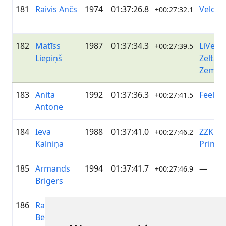
181
Raivis Ančs
1974
01:37:26.8
VeloRī
+00:27:32.1
182
Matīss
1987
01:37:34.3
LiVelo 
+00:27:39.5
Liepiņš
Zelta
Zeme
183
Anita
1992
01:37:36.3
Feelfre
+00:27:41.5
Antone
184
Ieva
1988
01:37:41.0
ZZK AP
+00:27:46.2
Kalniņa
Print
185
Armands
1994
01:37:41.7
—
+00:27:46.9
Brigers
186
Raitis
1980
01:37:46.0
Baldo
+00:27:51.2
Bēmers