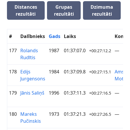
Distances
Grupas
Dzimuma
rezultāti
rezultāti
rezultāti
#
Dalībnieks
Gads
Laiks
Koma
177
Rolands
1987
01:37:07.0
—
+00:27:12.2
Rudītis
178
Edijs
1984
01:37:09.8
Amser
+00:27:15.1
Jurgensons
Motor
179
Jānis Saliņš
1996
01:37:11.3
—
+00:27:16.5
180
Mareks
1973
01:37:21.3
—
+00:27:26.5
Pučinskis