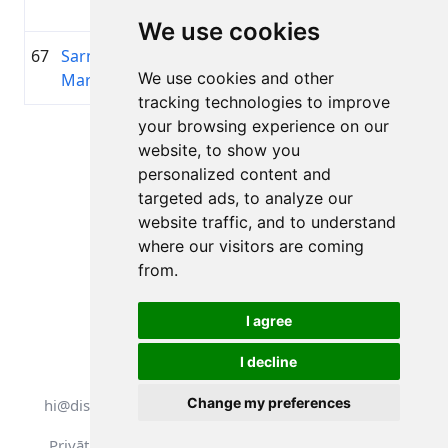
We use cookies
67
Sarmīte
1992
01:13:40.8
cesv
+00:26:23.4
We use cookies and other
Martemjanova
tracking technologies to improve
your browsing experience on our
Lapa 1 no 1
website, to show you
Kopā 11 Rezultāti
personalized content and
targeted ads, to analyze our
website traffic, and to understand
where our visitors are coming
Atpakaļ uz rezultātiem
from.
I agree
I decline
Visas tiesības aizsargātas. DistantRace
Change my preferences
hi@distantrace.com
+371 25425987
Privātuma politika
Lietošanas noteikumi