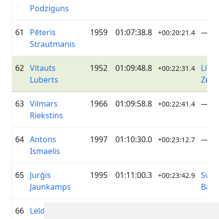
Podziguns
61
Pēteris
1959
01:07:38.8
—
+00:20:21.4
Strautmanis
62
Vitauts
1952
01:09:48.8
LiVel
+00:22:31.4
Luberts
Zelt
63
Vilmars
1966
01:09:58.8
—
+00:22:41.4
Riekstins
64
Antons
1997
01:10:30.0
—
+00:23:12.7
Ismaelis
65
Jurģis
1995
01:11:00.3
Svea
+00:23:42.9
Jaunkamps
Balt
66
Lelde Tilko
1990
01:13:02.5
Rite
+00:25:45.2