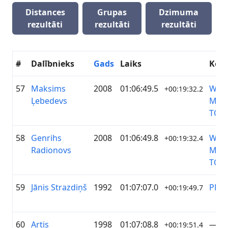
Distances
Grupas
Dzimuma
rezultāti
rezultāti
rezultāti
#
Dalībnieks
Gads
Laiks
Kom
57
Maksims
2008
01:06:49.5
WES
+00:19:32.2
Ļebedevs
MOT
TOY
58
Genrihs
2008
01:06:49.8
WES
+00:19:32.4
Radionovs
MOT
TOY
59
Jānis Strazdiņš
1992
01:07:07.0
PPN
+00:19:49.7
60
Artis
1998
01:07:08.8
—
+00:19:51.4